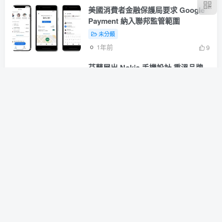
美國消費者金融保護局要求 Google
Payment 納入聯邦監管範圍
未分類
1年前
9
芬蘭展出 Nokia 手機設計 重溫品牌
輝煌
未分類
1年前
10
英特爾突破節點互連技術 推動 AI 發
展
未分類
1年前
13
Intel 有意邀請蘋果高層 Johny
Srouji 擔任新任執行長
未分類
1年前
10