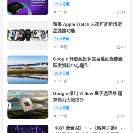
單體
未分類
1年前
11
蘋果 Apple Watch 未來可能新增衛
星通訊功能
未分類
1年前
15
Google 計劃建設多座百萬瓩綠能園
區供資料中心運作
未分類
1年前
14
Google 推出 Willow 量子處理器 運
算能力大幅提升
未分類
1年前
14
《007 黃金眼》、、《雷神之鎚》、