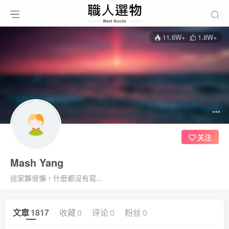
11.6W+
1.8W+
关注
Mash Yang
這家夥很懶，什麽都沒有寫...
文章
1817
收藏
0
评论
0
粉丝
0