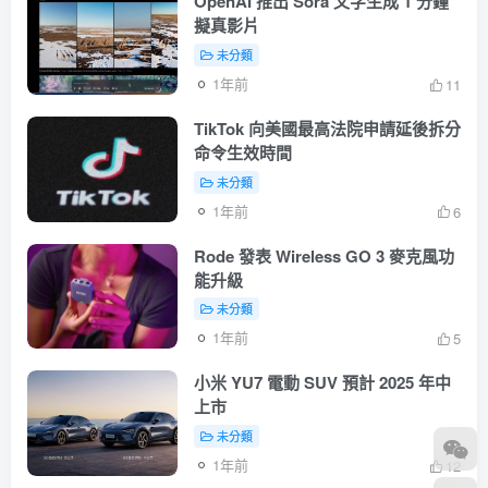
OpenAI 推出 Sora 文字生成 1 分鐘
擬真影片
未分類
1年前
11
TikTok 向美國最高法院申請延後拆分
命令生效時間
未分類
1年前
6
Rode 發表 Wireless GO 3 麥克風功
能升級
未分類
1年前
5
小米 YU7 電動 SUV 預計 2025 年中
上市
未分類
1年前
12