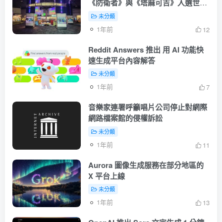
《防衛者》與《塔麻可吉》入選世界
電玩名人堂
未分類
1年前
12
Reddit Answers 推出 用 AI 功能快
速生成平台內容解答
未分類
1年前
7
音樂家連署呼籲唱片公司停止對網際
網路檔案館的侵權訴訟
未分類
1年前
11
Aurora 圖像生成服務在部分地區的
X 平台上線
未分類
1年前
13