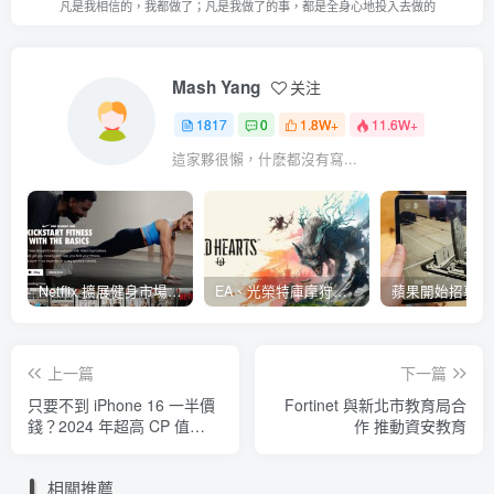
凡是我相信的，我都做了；凡是我做了的事，都是全身心地投入去做的
Mash Yang
关注
1817
0
1.8W+
11.6W+
這家夥很懶，什麽都沒有寫...
Netflix 擴展健身市場 與 Nike 合作推出《Nike Training Club》系列健身影片
EA、光榮特庫摩狩獵冒險遊戲《WILD HEARTS》公布「強大化獸」宣傳影片
上一篇
下一篇
只要不到 iPhone 16 一半價
Fortinet 與新北市教育局合
錢？2024 年超高 CP 值
作 推動資安教育
Android 手機推薦！
相關推薦