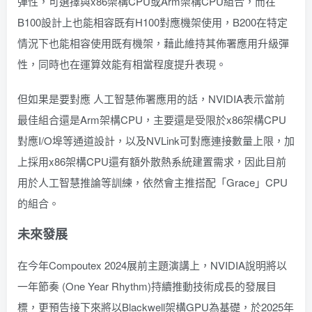
彈性，可選擇與x86架構CPU或Arm架構CPU組合，而在
B100設計上也能相容既有H100對應機架使用，B200在特定
情況下也能相容使用既有機架，藉此維持其佈署應用升級彈
性，同時也在運算效能有相當程度提升表現。
但如果是要對應 人工智慧佈署應用的話，NVIDIA表示當前
最佳組合還是Arm架構CPU，主要還是受限於x86架構CPU
對應I/O埠等通道設計，以及NVLink可對應連接數量上限，加
上採用x86架構CPU還有額外散熱系統建置需求，因此目前
用於人工智慧推論等訓練，依然會主推搭配「Grace」CPU
的組合。
未來發展
在今年Compoutex 2024展前主題演講上，NVIDIA說明將以
一年節奏 (One Year Rhythm)持續推動技術成長的發展目
標，更預告接下來將以Blackwell架構GPU為基礎，於2025年