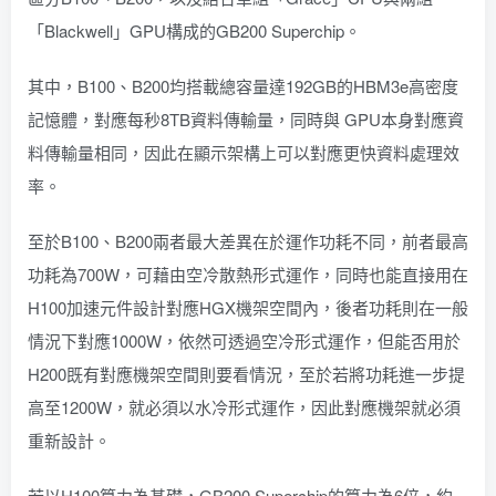
「Blackwell」GPU構成的GB200 Superchip。
其中，B100、B200均搭載總容量達192GB的HBM3e高密度
記憶體，對應每秒8TB資料傳輸量，同時與 GPU本身對應資
料傳輸量相同，因此在顯示架構上可以對應更快資料處理效
率。
至於B100、B200兩者最大差異在於運作功耗不同，前者最高
功耗為700W，可藉由空冷散熱形式運作，同時也能直接用在
H100加速元件設計對應HGX機架空間內，後者功耗則在一般
情況下對應1000W，依然可透過空冷形式運作，但能否用於
H200既有對應機架空間則要看情況，至於若將功耗進一步提
高至1200W，就必須以水冷形式運作，因此對應機架就必須
重新設計。
若以H100算力為基礎，GB200 Superchip的算力為6倍，約