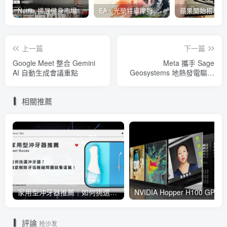
Netflix 擴展健身市場 與 Nike 合作推出《Nike Training Club》系列健身影片
EA、光榮特庫摩狩獵冒險遊戲《WILD HEARTS》公布「強大化獸」宣傳影片
上一篇
下一篇
Google Meet 整合 Gemini
Meta 攜手 Sage
AI 自動生成會議重點
Geosystems 地熱發電驅動
數據中心
相關推薦
家用型沖牙器推薦｜如何挑選沖牙器？徹底解除牙垢隙縫問題就看這篇！
NVIDIA Hopper H100 GPU 樹立 AI 訓練新指標， NVIDIA
評論
抢沙发