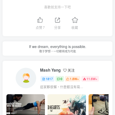
喜歡就支持一下吧
点赞
7
分享
收藏
If we dream, everything is possible.
敢于梦想，一切都将成为可能
Mash Yang
关注
1817
0
1.8W+
11.6W+
這家夥很懶，什麽都沒有寫...