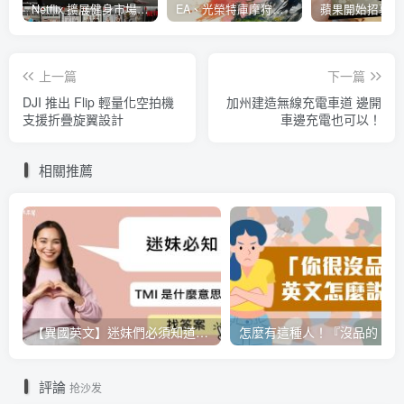
Netflix 擴展健身市場 與 Nike 合作推出《Nike Training Club》系列健身影片
EA、光榮特庫摩狩獵冒險遊戲《WILD HEARTS》公布「強大化獸」宣傳影片
上一篇
下一篇
DJI 推出 Flip 輕量化空拍機
加州建造無線充電車道 邊開
支援折疊旋翼設計
車邊充電也可以！
相關推薦
【異國英文】迷妹們必須知道的小知識，「TMI」是什麼意思呢？
評論
抢沙发