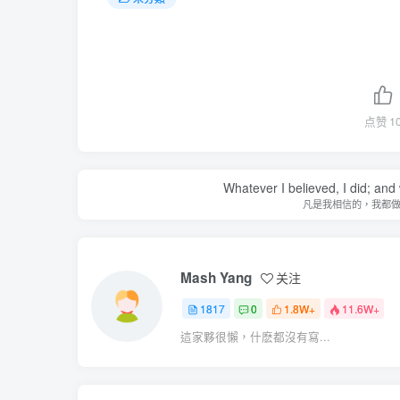
点赞
1
Whatever I believed, I did; and
凡是我相信的，我都
Mash Yang
关注
1817
0
1.8W+
11.6W+
這家夥很懶，什麽都沒有寫...