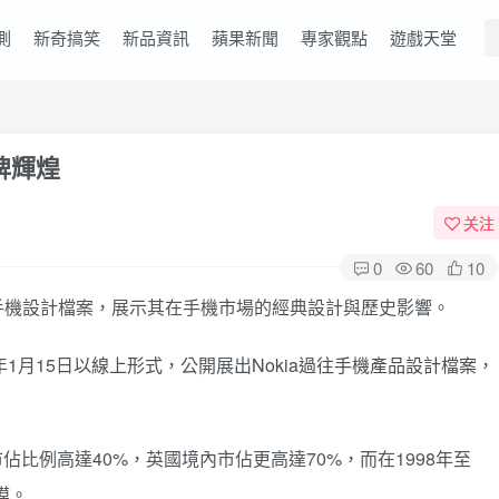
測
新奇搞笑
新品資訊
蘋果新聞
專家觀點
遊戲天堂
品牌輝煌
关注
0
60
10
okia 手機設計檔案，展示其在手機市場的經典設計與歷史影響。
5年1月15日
以線上形式
，公開展出
Nokia過往手機產品設計檔案
，
市佔比例高達40%，英國境內市佔更高達70%，而在1998年至
模。