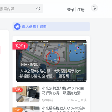
來看看11月有什麼新品!
登录
注册
職人選物上線啦!
來看看11月有什麼新品!
職人選物上線啦!
TOP1
3450人已阅读
人中之龍8攻略心得：大海原證照學校21
張證照必勝法 全考題200題答案...
小米無線洗地機W10 Pro開
TOP2
箱評測心得：吸塵拖地清洗3
合1、90度可調式機身、續航
3年前
2167人已阅读
力35分鐘、售價15995元
小米掃拖機器人X10+開箱評
TOP3