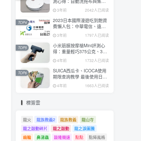
測心得：自動洗拖布與集
塵、旋轉式拖布更乾淨、連
3年前
2042人已阅读
續使用2小時、售價26995元
2023日本國際漫遊吃到飽資
TOP4
費懶人包：中華電信、遠傳
電信、台灣大哥大、台灣之
3年前
1797人已阅读
星、亞太電信
小米筋膜按摩槍Mini評測心
TOP5
得：重量輕巧375公克、3種
替換頭和3種模式、售價
4年前
1732人已阅读
2295元
SUICA西瓜卡、ICOCA使用
TOP6
期限查詢教學 最後使用日10
年內都有效 Android、iOS都
4年前
1663人已阅读
適用
標簽雲
龍火
龍族教義2
龍族教義
龍山寺
龍之鼓動碎片
龍之鼓動
龍之淚圖騰
齒輪
鼻涕蟲
鼓隆競速
點點
點陣風格