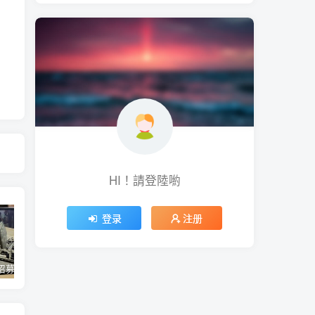
HI！請登陸喲
登录
注册
蘋果開始招募混合實境應用內容開發人員 將能對應各類3D全景應用內容互動、影音服務使用體驗
Twitter Blue 訂閱服務重新推出 用 iOS 裝置訂閱月費多 3 美金
微軟今年推出 Office 經典大眼迴紋針小幫手主題聖誕節醜毛衣、《世紀帝國》主題聖誕節醜毛衣