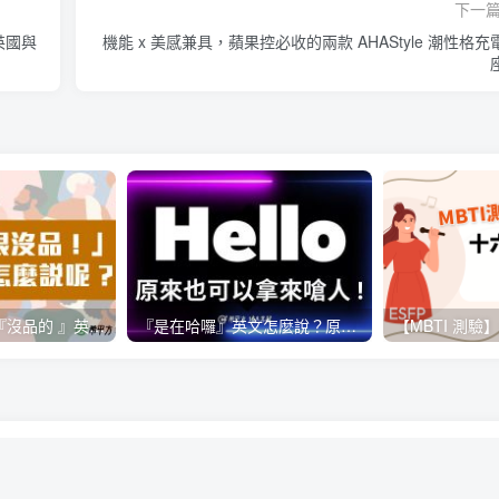
下一
於英國與
機能 x 美感兼具，蘋果控必收的兩款 AHAStyle 潮性格充
怎麼有這種人！『沒品的 』英文該怎麼說呢 ?
『是在哈囉』英文怎麼說？原來『Hello』還可以拿來嗆人！