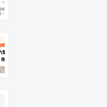
篇
電底
座！
【MBTI 測驗】十六型人格的八個字母代表英文，你都會了嗎？！
【用英文聊台灣】什麼時候去台灣最好？在台灣會下雪嗎？