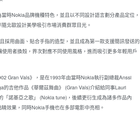
當時Nokia品牌機種特色，並且以不同設計語言劃分產品定位，
伴隨北歐設計美學吸引市場消費群眾目光。
，並且採用曲面、貼合手指的造型，並且成為第一款支援簡訊發送的
標榜可讓使用者換殼，界次對應不同使用風格，進而吸引更多年輕用戶
02 Gran Vals》，是在1993年由當時Nokia執行副總裁Anssi
rega的吉他作品《華爾茲舞曲》 (Gran Vals)介紹給同事Lauri
「諾基亞之歌」 (Nokia tune)，後續更衍生成為諸多作品內
睛效果，同時Nokia手機也在多部電影中亮相。