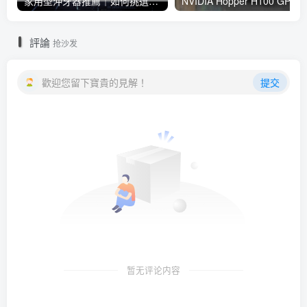
家用型沖牙器推薦｜如何挑選沖牙器？徹底解除牙垢隙縫問題就看這篇！
NVIDIA Hopper H100 GPU 樹立 AI 訓練新指標， NVIDIA
評論
抢沙发
歡迎您留下寶貴的見解！
提交
暂无评论内容