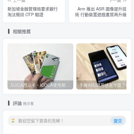
上一篇
下一篇
新加坡金融管理局要求銀行
Arm 推出 ASR 圖像提升技
淘汰簡訊 OTP 驗證
術 行動裝置遊戲畫質再升級
相關推薦
SUICA西瓜卡、ICOCA使用期限查詢教學 最後使用日10年內都有效 Android、iOS都適用
手機IMEI碼
評論
抢沙发
歡迎您留下寶貴的見解！
提交