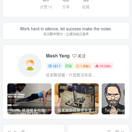
点赞
12
分享
收藏
Work hard in silence, let success make the noise.
在沉默中努力，让成功自己发声
Mash Yang
关注
1817
0
1.8W+
10.5W+
這家夥很懶，什麽都沒有寫...
Netflix 擴展健身市場 與 Nike 合作推出《Nike Training Club》系列健身影片
蘋果開始招募混合實境應用內容開發人員 將能對應各類3D全景應用內容互動、影音服務使用體驗