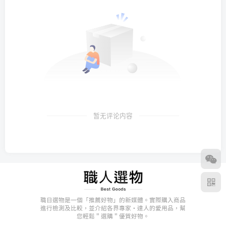
暂无评论内容
職日選物是一個「推薦好物」的新媒體。實際購入商品
進行檢測及比較，並介紹各界專家・達人的愛用品，幫
您輕鬆＂選購＂優質好物。