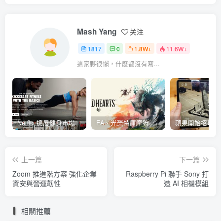
Mash Yang
关注
1817
0
1.8W+
11.6W+
這家夥很懶，什麽都沒有寫...
Netflix 擴展健身市場 與 Nike 合作推出《Nike Training Club》系列健身影片
EA、光榮特庫摩狩獵冒險遊戲《WILD HEARTS》公布「強大化獸」宣傳影片
上一篇
下一篇
Zoom 推進階方案 強化企業
Raspberry Pi 聯手 Sony 打
資安與營運韌性
造 AI 相機模組
相關推薦