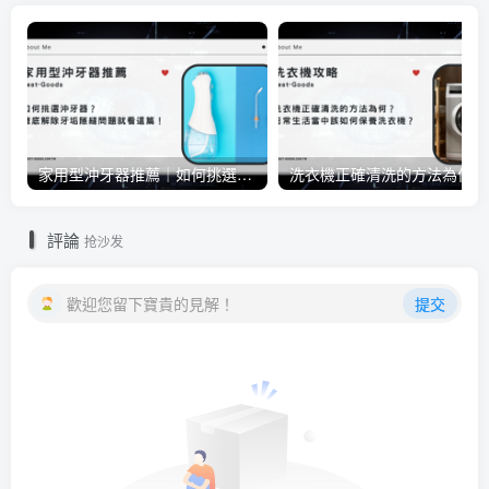
家用型沖牙器推薦｜如何挑選沖牙器？徹底解除牙垢隙縫問題就看這篇！
洗衣
評論
抢沙发
歡迎您留下寶貴的見解！
提交