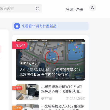
登录
注册
來看看11月有什麼新品!
職人選物上線啦!
來看看11月有什麼新品!
職人選物上線啦!
TOP1
3450人已阅读
人中之龍8攻略心得：大海原證照學校21
張證照必勝法 全考題200題答案...
小米無線洗地機W10 Pro開
TOP2
箱評測心得：吸塵拖地清洗3
合1、90度可調式機身、續航
3年前
2167人已阅读
力35分鐘、售價15995元
小米掃拖機器人X10+開箱評
TOP3