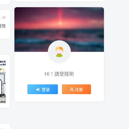
篇
登陸
HI！請登陸喲
登录
注册
【一圖看懂】濾淨技術極淨力！經美國水質協會 WQA 全機檢驗，Coway 為你把關最純淨的好水
微軟今年推出 Office 經典大眼迴紋針小幫手主題聖誕節醜毛衣、《世紀帝國》主題聖誕節醜毛衣