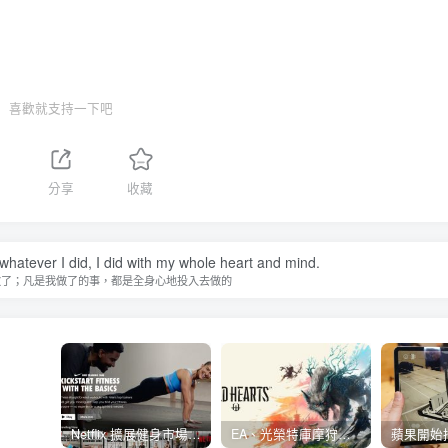
喜歡就支持一下吧
分享
收藏
 whatever I did, I did with my whole heart and mind.
做了；凡是我做了的事，都是全身心地投入去做的
Netflix 擴展健身市場 與 Nike 合作推出《Nike Training Club》系列健身影片
EA、光榮特庫摩狩獵冒險遊戲《WILD HEARTS》公布「強大化獸」宣傳影片