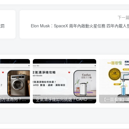
下一
裁罰
Elon Musk：SpaceX 兩年內啟動火星任務 四年內載人
洗衣機正確清洗的方法為何？日常生活當中該如何保養洗衣機？
空氣清淨機如何挑選？CARD 數值、濾網、清除項目《懶人包》