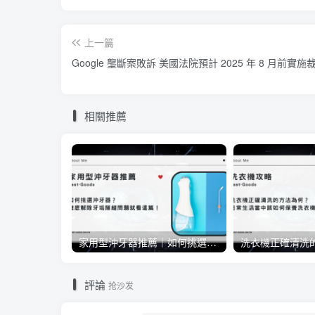
上一篇
Google 壟斷案敗訴 美國法院預計 2025 年 8 月前實施
相關推薦
家用型沖牙器推薦｜如何挑選沖牙器？徹底解除牙垢隙縫問題就看這篇！
評論
抢沙发