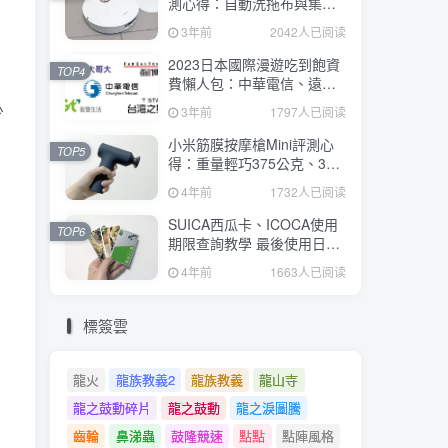
測心得：自動洗拖布與集
塵、旋轉式拖布更乾淨、連
3年前
2042人已阅读
續使用2小時、售價26995元
2023日本國際漫遊吃到飽資
TOP4
費懶人包：中華電信、遠傳
電信、台灣大哥大、台灣之
少
3年前
1797人已阅读
星、亞太電信
小米筋膜按摩槍Mini評測心
TOP5
得：重量輕巧375公克、3種
替換頭和3種模式、售價
4年前
1732人已阅读
2295元
SUICA西瓜卡、ICOCA使用
TOP6
期限查詢教學 最後使用日10
年內都有效 Android、iOS都
4年前
1663人已阅读
適用
標簽雲
龍火
龍族教義2
龍族教義
龍山寺
龍之鼓動碎片
龍之鼓動
龍之淚圖騰
齒輪
鼻涕蟲
鼓隆競速
點點
點陣風格