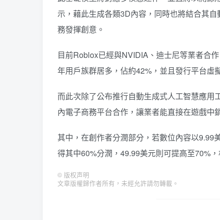
示，藉此生成各類3D內容，同時也將結合其
務發揮創意。
目前Roblox已經與NVIDIA、迪士尼等業者
年用戶族群居多，佔約42%，並且發行平台虛擬
而此次除了公布推行自動生成式人工智慧應用工具
內電子商務平台合作，讓業者能直接在遊戲中
其中，在創作者分潤部分，若數位內容以9.99美
得其中60%分潤，49.99美元則可提高至70
©
版权声明
文章版權歸作者所有，未經允許請勿轉載。