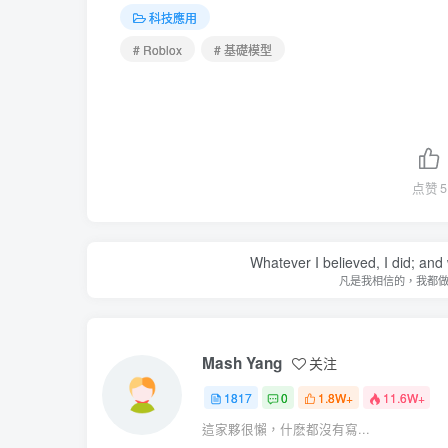
科技應用
# Roblox
# 基礎模型
点赞
5
Whatever I believed, I did; and
凡是我相信的，我都
Mash Yang
关注
1817
0
1.8W+
11.6W+
這家夥很懶，什麽都沒有寫...