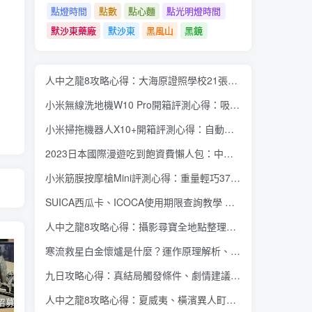
點燈時間
點數
點心麵
點光明燈時間
默沙東藥廠
默沙東
黑風山
黑鏡
人中之龍8攻略心得：大海原證照學校21張證照必勝法 全考題200題答案整理
小米無線洗地機W10 Pro開箱評測心得：吸塵拖地清洗3合1、90度可調式機身、續航力35分鐘、售價15995元
小米掃拖機器人X10+開箱評測心得：自動洗拖布與集塵、旋轉式拖布更乾淨、連續使用2小時、售價26995元
2023日本國際漫遊吃到飽資費懶人包：中華電信、遠傳電信、台灣大哥大、台灣之星、亞太電信
小米筋膜按摩槍Mini評測心得：重量輕巧375公克、3種替換頭和3種模式、售價2295元
SUICA西瓜卡、ICOCA使用期限查詢教學 最後使用日10年內都有效 Android、iOS都適用
人中之龍8攻略心得：攝影尋寶全地點整理、70個夏威夷與40個橫濱拍攝位置圖解
寒流救星白金懷爐是什麼？運作原理解析、相比電暖蛋有哪些優缺點？懷爐挑選方法介紹
九日攻略心得：真結局觸發條件、劇情建議攻略順序、全流程過關整理
人中之龍8攻略心得：夏威夷、橫濱異人町、神室町 全部14位神秘捏捏NPC地圖位置整理
蘋果開始招募混合實境應用內容開發人員 將能對應各類3D全景應用內容互動、影音服務使用體驗
Twitter Blue 訂閱服務重新推出 用 iOS 裝置訂閱月費多 3 美金
微軟今年推出 Office 經典大眼迴紋針小幫手主題聖誕節醜毛衣、《世紀帝國》主題聖誕節醜毛衣