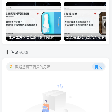
家用型沖牙器推薦｜如何挑選沖牙器？徹底解除牙垢隙縫問題就看這篇！
洗衣
評論
抢沙发
歡迎您留下寶貴的見解！
提交