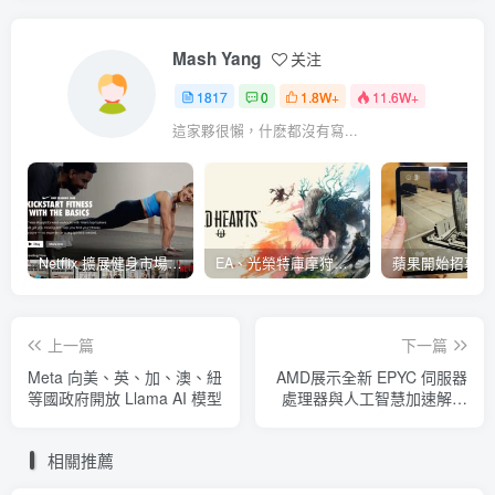
Mash Yang
关注
1817
0
1.8W+
11.6W+
這家夥很懶，什麽都沒有寫...
Netflix 擴展健身市場 與 Nike 合作推出《Nike Training Club》系列健身影片
EA、光榮特庫摩狩獵冒險遊戲《WILD HEARTS》公布「強大化獸」宣傳影片
上一篇
下一篇
Meta 向美、英、加、澳、紐
AMD展示全新 EPYC 伺服器
等國政府開放 Llama AI 模型
處理器與人工智慧加速解決
方案
相關推薦