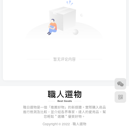
暂无评论内容
職日選物是一個「推薦好物」的新媒體。實際購入商品
進行檢測及比較，並介紹各界專家・達人的愛用品，幫
您輕鬆＂選購＂優質好物。
Copyright © 2022 ·
職人選物