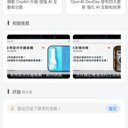
微軟 Copilot 升級 增強 AI 互
OpenAI DevDay 發布四大更
動和功能
新 強化 AI 互動和效率
相關推薦
家用型沖牙器推薦｜如何挑選沖牙器？徹底解除牙垢隙縫問題就看這篇！
洗衣
評論
抢沙发
歡迎您留下寶貴的見解！
提交