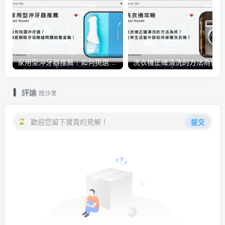
家用型沖牙器推薦｜如何挑選沖牙器？徹底解除牙垢隙縫問題就看這篇！
洗衣
評論
抢沙发
歡迎您留下寶貴的見解！
提交