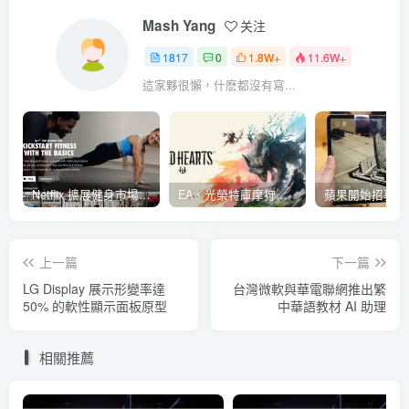
Mash Yang
关注
1817
0
1.8W+
11.6W+
這家夥很懶，什麽都沒有寫...
Netflix 擴展健身市場 與 Nike 合作推出《Nike Training Club》系列健身影片
EA、光榮特庫摩狩獵冒險遊戲《WILD HEARTS》公布「強大化獸」宣傳影片
上一篇
下一篇
LG Display 展示形變率達
台灣微軟與華電聯網推出繁
50% 的軟性顯示面板原型
中華語教材 AI 助理
相關推薦