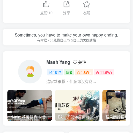
点赞
10
分享
收藏
Sometimes, you have to make your own happy ending.
有时候，只能靠自己书写自己的美好结局
Mash Yang
关注
1817
0
1.8W+
11.6W+
這家夥很懶，什麽都沒有寫...
Netflix 擴展健身市場 與 Nike 合作推出《Nike Training Club》系列健身影片
EA、光榮特庫摩狩獵冒險遊戲《WILD HEARTS》公布「強大化獸」宣傳影片