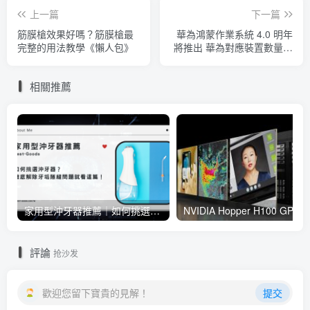
上一篇
下一篇
筋膜槍效果好嗎？筋膜槍最
華為鴻蒙作業系統 4.0 明年
完整的用法教學《懶人包》
將推出 華為對應裝置數量已
經超過 3.2 億 投入開發者超
過 200 萬人
相關推薦
家用型沖牙器推薦｜如何挑選沖牙器？徹底解除牙垢隙縫問題就看這篇！
NVIDIA Hopper H100 GPU 樹立 AI 訓練新指標， NVIDIA
評論
抢沙发
歡迎您留下寶貴的見解！
提交