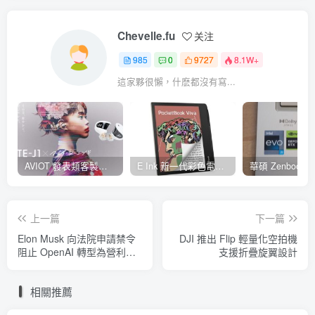
Chevelle.fu
关注
985
0
9727
8.1W+
這家夥很懶，什麽都沒有寫...
AVIOT 發表類客製耳機型真無線耳機 TE-J1 ，具 Hi-Res 認證、與 BiSH 成員 AiNA THE END 合作開發
E Ink 新一代彩色電子紙 E Ink Gallery 3 量產，多家閱讀器品牌採用並將自 2023 年起推出
上一篇
下一篇
Elon Musk 向法院申請禁令
DJI 推出 Flip 輕量化空拍機
阻止 OpenAI 轉型為營利企
支援折疊旋翼設計
業
相關推薦