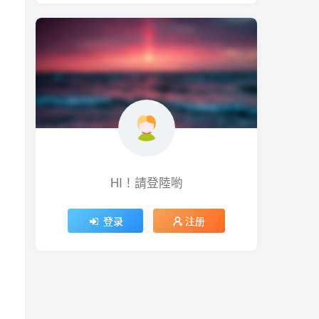
HI！請登陸喲
登录
注册