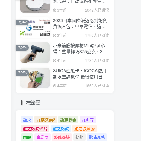
測心得：自動洗拖布與集
塵、旋轉式拖布更乾淨、連
3年前
2042人已阅读
續使用2小時、售價26995元
2023日本國際漫遊吃到飽資
TOP4
費懶人包：中華電信、遠傳
電信、台灣大哥大、台灣之
3年前
1797人已阅读
星、亞太電信
小米筋膜按摩槍Mini評測心
TOP5
得：重量輕巧375公克、3種
替換頭和3種模式、售價
4年前
1732人已阅读
2295元
SUICA西瓜卡、ICOCA使用
TOP6
期限查詢教學 最後使用日10
年內都有效 Android、iOS都
4年前
1663人已阅读
適用
標簽雲
龍火
龍族教義2
龍族教義
龍山寺
龍之鼓動碎片
龍之鼓動
龍之淚圖騰
齒輪
鼻涕蟲
鼓隆競速
點點
點陣風格