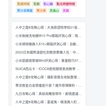
點燈時間
點數
點心麵
點光明燈時間
默沙東藥廠
默沙東
黑風山
黑鏡
人中之龍8攻略心得：大海原證照學校21張證照必勝法 全考題200題答案整理
小米無線洗地機W10 Pro開箱評測心得：吸塵拖地清洗3合1、90度可調式機身、續航力35分鐘、售價15995元
小米掃拖機器人X10+開箱評測心得：自動洗拖布與集塵、旋轉式拖布更乾淨、連續使用2小時、售價26995元
2023日本國際漫遊吃到飽資費懶人包：中華電信、遠傳電信、台灣大哥大、台灣之星、亞太電信
小米筋膜按摩槍Mini評測心得：重量輕巧375公克、3種替換頭和3種模式、售價2295元
SUICA西瓜卡、ICOCA使用期限查詢教學 最後使用日10年內都有效 Android、iOS都適用
人中之龍8攻略心得：攝影尋寶全地點整理、70個夏威夷與40個橫濱拍攝位置圖解
寒流救星白金懷爐是什麼？運作原理解析、相比電暖蛋有哪些優缺點？懷爐挑選方法介紹
九日攻略心得：真結局觸發條件、劇情建議攻略順序、全流程過關整理
人中之龍8攻略心得：夏威夷、橫濱異人町、神室町 全部14位神秘捏捏NPC地圖位置整理