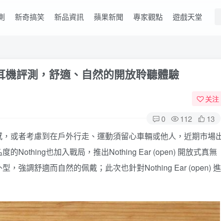
測
新奇搞笑
新品資訊
蘋果新聞
專家觀點
遊戲天堂
式真無線耳機評測，舒適、自然的開放聆聽體驗
关注
0
112
13
感，或者考慮到在戶外行走、運動須留心車輛或他人，近期市場
hing也加入戰局，推出Nothing Ear (open) 開放式真無
舒適而自然的佩戴；此次也針對Nothing Ear (open) 進