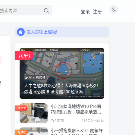
登录
注册
來看看11月有什麼新品!
職人選物上線啦!
來看看11月有什麼新品!
職人選物上線啦!
TOP1
3450人已阅读
出
人中之龍8攻略心得：大海原證照學校21
張證照必勝法 全考題200題答案...
小米無線洗地機W10 Pro開
TOP2
箱評測心得：吸塵拖地清洗3
合1、90度可調式機身、續航
3年前
2167人已阅读
力35分鐘、售價15995元
小米掃拖機器人X10+開箱評
TOP3