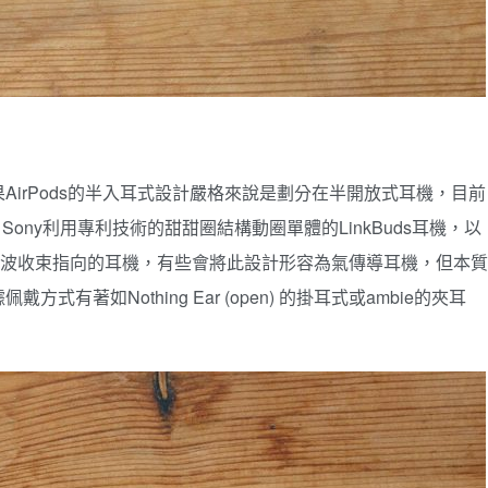
irPods的半入耳式設計嚴格來說是劃分在半開放式耳機，目前
Sony利用專利技術的甜甜圈結構動圈單體的LinkBuds耳機，以
動圈單體與聲波收束指向的耳機，有些會將此設計形容為氣傳導耳機，但本質
著如Nothing Ear (open) 的掛耳式或ambie的夾耳