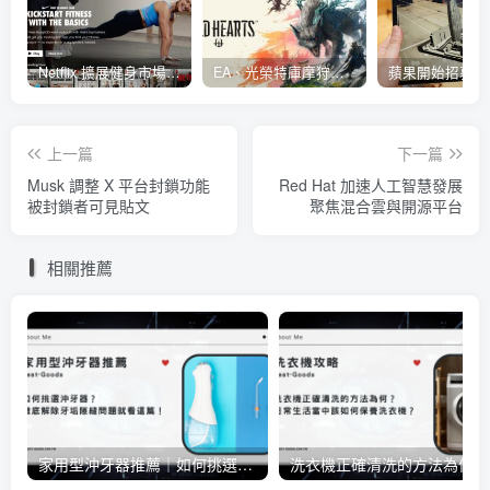
Netflix 擴展健身市場 與 Nike 合作推出《Nike Training Club》系列健身影片
EA、光榮特庫摩狩獵冒險遊戲《WILD HEARTS》公布「強大化獸」宣傳影片
上一篇
下一篇
Musk 調整 X 平台封鎖功能
Red Hat 加速人工智慧發展
被封鎖者可見貼文
聚焦混合雲與開源平台
相關推薦
家用型沖牙器推薦｜如何挑選沖牙器？徹底解除牙垢隙縫問題就看這篇！
洗衣