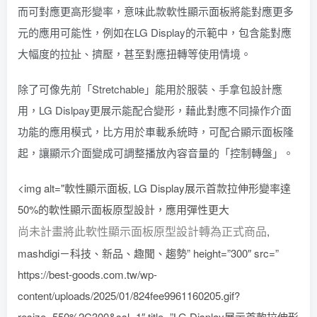
而可對應更高形變率，意味此款軟性顯示面板將能對應更多
元的應用可能性，例如在LG Display的示範中，包含能對應
大幅度的拉扯、擠壓，甚至對應扭轉等使用情境。
除了可像先前「Stretchable」能用於服裝、手拿包設計應
用，LG Dislpay更展示能配合變形，藉此對應不同操作介面
功能的應用模式，比方用於車載系統時，可配合顯示面板隆
起，讓顯示介面變成可調整播放內容音量的「控制轉盤」。
<img alt="軟性顯示面板, LG Display展示首款拉伸形變率達
50%的軟性顯示面板原型設計，應用彈性更大
尚未計畫將此軟性顯示面板原型設計轉為正式商品
,
mashdigi－科技、新品、趣聞、趨勢” height=”300″ src=”
https://best-goods.com.tw/wp-
content/uploads/2025/01/824fee9961160205.gif?
resize=550%2C300&ssl=1″ title=”LG Display展示首款拉伸形