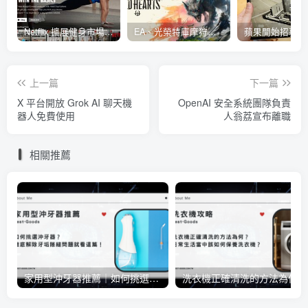
Netflix 擴展健身市場 與 Nike 合作推出《Nike Training Club》系列健身影片
EA、光榮特庫摩狩獵冒險遊戲《WILD HEARTS》公布「強大化獸」宣傳影片
上一篇
下一篇
X 平台開放 Grok AI 聊天機
OpenAI 安全系統團隊負責
器人免費使用
人翁荔宣布離職
相關推薦
家用型沖牙器推薦｜如何挑選沖牙器？徹底解除牙垢隙縫問題就看這篇！
洗衣