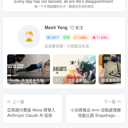
Every day has not danced, all are life's disappointment.
每一个不曾起舞的日子，都是对生命的辜负
Mash Yang
关注
1817
0
1.8W+
11.6W+
這家夥很懶，什麽都沒有寫...
Netflix 擴展健身市場 與 Nike 合作推出《Nike Training Club》系列健身影片
EA、光榮特庫摩狩獵冒險遊戲《WILD HEARTS》公布「強大化獸」宣傳影片
上一篇
下一篇
亞馬遜付費版 Alexa 將導入
小米將推出 4nm 自製處理器
Anthropic Claude AI 技術
效能比肩 Snapdragon 8
Gen 1