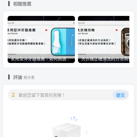
相關推薦
家用型沖牙器推薦｜如何挑選沖牙器？徹底解除牙垢隙縫問題就看這篇！
洗衣
評論
抢沙发
歡迎您留下寶貴的見解！
提交