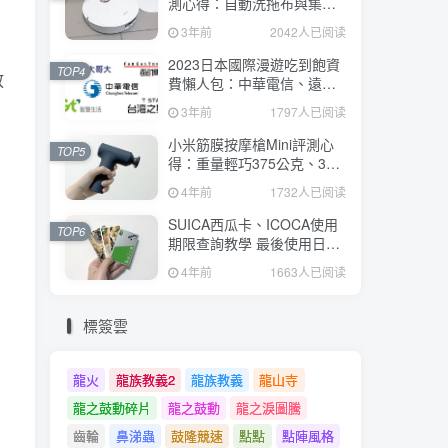
測心得：自動洗拖布與集
塵、旋轉式拖布更乾淨、連
3年前
2042人已阅读
續使用2小時、售價26995元
2023日本國際漫遊吃到飽資
TOP4
放
費懶人包：中華電信、遠傳
電信、台灣大哥大、台灣之
3年前
1797人已阅读
星、亞太電信
小米筋膜按摩槍Mini評測心
TOP5
得：重量輕巧375公克、3種
替換頭和3種模式、售價
4年前
1732人已阅读
2295元
SUICA西瓜卡、ICOCA使用
TOP6
期限查詢教學 最後使用日10
年內都有效 Android、iOS都
4年前
1663人已阅读
適用
標簽雲
龍火
龍族教義2
龍族教義
龍山寺
龍之鼓動碎片
龍之鼓動
龍之淚圖騰
齒輪
鼻涕蟲
鼓隆競速
點點
點陣風格