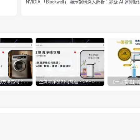
NVIDIA 「Blackwell」 顯示架構深入解析：兆級 AI 運算
洗衣機正確清洗的方法為何？日常生活當中該如何保養洗衣機？
空氣清淨機如何挑選？CARD 數值、濾網、清除項目《懶人包》