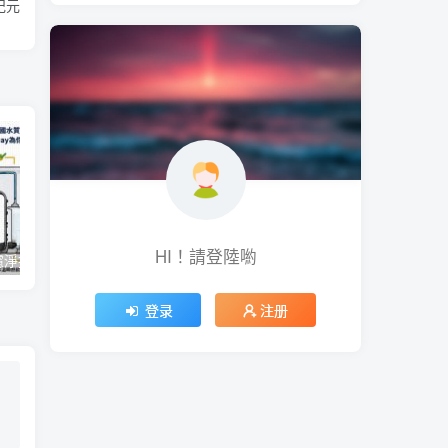
新紀元
HI！請登陸喲
【一圖看懂】濾淨技術極淨力！經美國水質協會 WQA 全機檢驗，Coway 為你把關最純淨的好水
微軟今年推出 Office 經典大眼迴紋針小幫手主題聖誕節醜毛衣、《世紀帝國》主題聖誕節醜毛衣
登录
注册