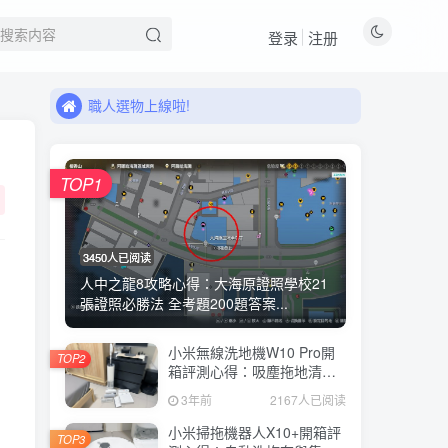
登录
注册
來看看11月有什麼新品!
職人選物上線啦!
來看看11月有什麼新品!
職人選物上線啦!
TOP1
3450人已阅读
人中之龍8攻略心得：大海原證照學校21
張證照必勝法 全考題200題答案...
小米無線洗地機W10 Pro開
TOP2
箱評測心得：吸塵拖地清洗3
合1、90度可調式機身、續航
3年前
2167人已阅读
力35分鐘、售價15995元
小米掃拖機器人X10+開箱評
TOP3