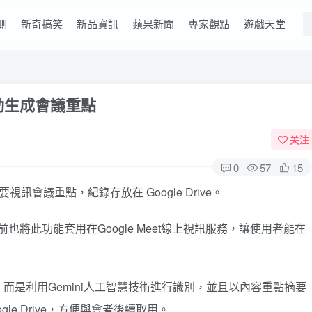
測
新奇搞笑
新品資訊
蘋果新聞
專家觀點
遊戲天堂
I 自動生成會議重點
关注
0
57
15
別並摘要視訊會議重點，紀錄存放在 Google Drive。
目前也將此功能
套用在Google Meet線上視訊服務
，讓使用者能在
而是利用Gemini人工智慧技術進行識別，並且以內容重點摘要
e Drive，方便與會者後續取用。