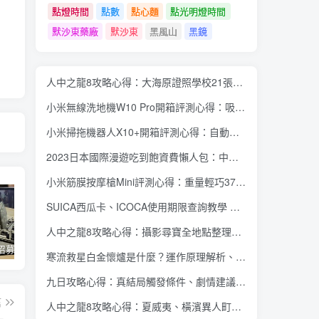
點燈時間
點數
點心麵
點光明燈時間
默沙東藥廠
默沙東
黑風山
黑鏡
人中之龍8攻略心得：大海原證照學校21張證照必勝法 全考題200題答案整理
小米無線洗地機W10 Pro開箱評測心得：吸塵拖地清洗3合1、90度可調式機身、續航力35分鐘、售價15995元
小米掃拖機器人X10+開箱評測心得：自動洗拖布與集塵、旋轉式拖布更乾淨、連續使用2小時、售價26995元
2023日本國際漫遊吃到飽資費懶人包：中華電信、遠傳電信、台灣大哥大、台灣之星、亞太電信
小米筋膜按摩槍Mini評測心得：重量輕巧375公克、3種替換頭和3種模式、售價2295元
SUICA西瓜卡、ICOCA使用期限查詢教學 最後使用日10年內都有效 Android、iOS都適用
人中之龍8攻略心得：攝影尋寶全地點整理、70個夏威夷與40個橫濱拍攝位置圖解
蘋果開始招募混合實境應用內容開發人員 將能對應各類3D全景應用內容互動、影音服務使用體驗
Twitter Blue 訂閱服務重新推出 用 iOS 裝置訂閱月費多 3 美金
微軟今年推出 Office 經典大眼迴紋針小幫手主題聖誕節醜毛衣、《世紀帝國》主題聖誕節醜毛衣
寒流救星白金懷爐是什麼？運作原理解析、相比電暖蛋有哪些優缺點？懷爐挑選方法介紹
九日攻略心得：真結局觸發條件、劇情建議攻略順序、全流程過關整理
篇
人中之龍8攻略心得：夏威夷、橫濱異人町、神室町 全部14位神秘捏捏NPC地圖位置整理