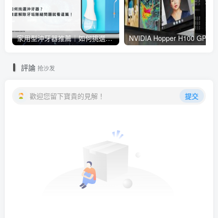
家用型沖牙器推薦｜如何挑選沖牙器？徹底解除牙垢隙縫問題就看這篇！
NVIDIA Hopper H100 GPU 樹立 AI 訓練新指標， NVIDIA
評論
抢沙发
歡迎您留下寶貴的見解！
提交