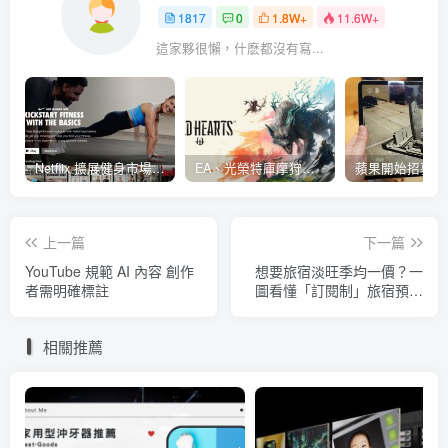
1817
0
1.8W+
11.6W+
這家夥很懶，什麽都沒有寫...
Netflix 擴展健身市場 與 Nike 合作推出《Nike Training Club》系列健身影片
EA、光榮特庫摩狩獵冒險遊戲《WILD HEARTS》公布「強大化獸」宣傳影片
上一篇
下一篇
YouTube 規範 AI 內容 創作
想要旅宿淡旺季均一價？一
者需明確標註
圖看懂「訂閱制」旅宿預約
平台 HafH 赫夫特色與優
惠，新春特惠限時加碼！
相關推薦