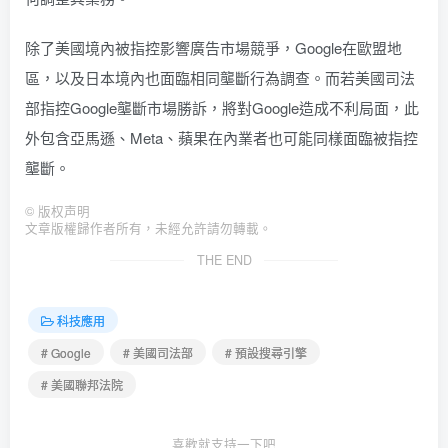
除了美國境內被指控影響廣告市場競爭，Google在歐盟地
區，以及日本境內也面臨相同壟斷行為調查。而若美國司法
部指控Google壟斷市場勝訴，將對Google造成不利局面，此
外包含亞馬遜、Meta、蘋果在內業者也可能同樣面臨被指控
壟斷。
©
版权声明
文章版權歸作者所有，未經允許請勿轉載。
THE END
科技應用
# Google
# 美國司法部
# 預設搜尋引擎
# 美國聯邦法院
喜歡就支持一下吧