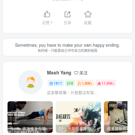
点赞
7
分享
收藏
Sometimes, you have to make your own happy ending.
有时候，只能靠自己书写自己的美好结局
Mash Yang
关注
1817
0
1.8W+
11.6W+
這家夥很懶，什麽都沒有寫...
Netflix 擴展健身市場 與 Nike 合作推出《Nike Training Club》系列健身影片
EA、光榮特庫摩狩獵冒險遊戲《WILD HEARTS》公布「強大化獸」宣傳影片