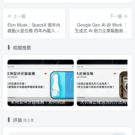
上一篇
下一篇
Elon Musk：SpaceX 兩年內
Google Gen AI @ Work ：
啟動火星任務 四年內載人登
生成式 AI 助力企業驅動新商
陸
業模式
相關推薦
家用型沖牙器推薦｜如何挑選沖牙器？徹底解除牙垢隙縫問題就看這篇！
洗衣
評論
抢沙发