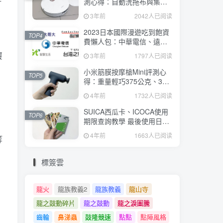
測心得：自動洗拖布與集
塵、旋轉式拖布更乾淨、連
3年前
2042人已阅读
續使用2小時、售價26995元
2023日本國際漫遊吃到飽資
TOP4
費懶人包：中華電信、遠傳
電信、台灣大哥大、台灣之
覆
3年前
1797人已阅读
星、亞太電信
小米筋膜按摩槍Mini評測心
TOP5
得：重量輕巧375公克、3種
替換頭和3種模式、售價
4年前
1732人已阅读
2295元
SUICA西瓜卡、ICOCA使用
TOP6
期限查詢教學 最後使用日10
年內都有效 Android、iOS都
4年前
1663人已阅读
等
適用
標簽雲
龍火
龍族教義2
龍族教義
龍山寺
龍之鼓動碎片
龍之鼓動
龍之淚圖騰
齒輪
鼻涕蟲
鼓隆競速
點點
點陣風格