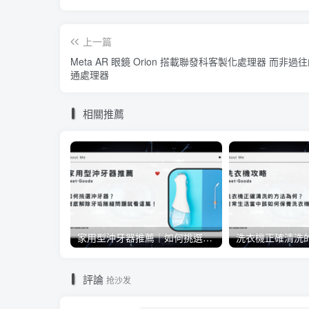
上一篇
Meta AR 眼鏡 Orion 搭載聯發科客製化處理器 而非過
通處理器
相關推薦
家用型沖牙器推薦｜如何挑選沖牙器？徹底解除牙垢隙縫問題就看這篇！
評論
抢沙发