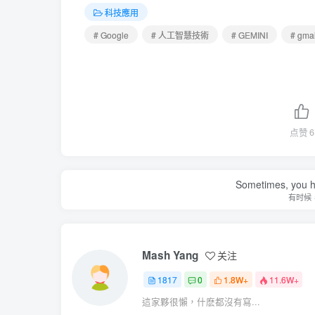
科技應用
# Google
# 人工智慧技術
# GEMINI
# gmai
点赞
6
Sometimes, you h
有时候
Mash Yang
关注
1817
0
1.8W+
11.6W+
這家夥很懶，什麽都沒有寫...