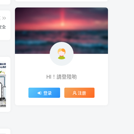
篇
安全
HI！請登陸喲
登录
注册
【一圖看懂】濾淨技術極淨力！經美國水質協會 WQA 全機檢驗，Coway 為你把關最純淨的好水
微軟今年推出 Office 經典大眼迴紋針小幫手主題聖誕節醜毛衣、《世紀帝國》主題聖誕節醜毛衣