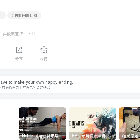
l
# 自動回覆功能
喜歡就支持一下吧
分享
收藏
ave to make your own happy ending.
，只能靠自己书写自己的美好结局
Netflix 擴展健身市場 與 Nike 合作推出《Nike Training Club》系列健身影片
EA、光榮特庫摩狩獵冒險遊戲《WILD HEARTS》公布「強大化獸」宣傳影片