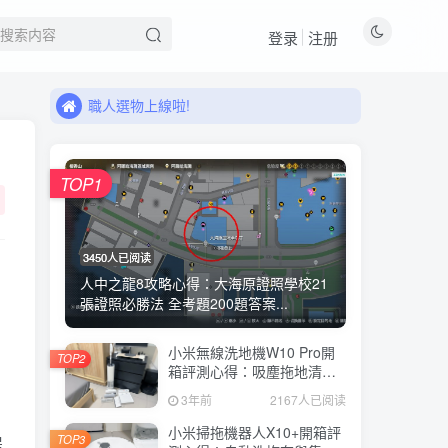
登录
注册
來看看11月有什麼新品!
職人選物上線啦!
來看看11月有什麼新品!
職人選物上線啦!
TOP1
3450人已阅读
人中之龍8攻略心得：大海原證照學校21
張證照必勝法 全考題200題答案...
小米無線洗地機W10 Pro開
TOP2
箱評測心得：吸塵拖地清洗3
合1、90度可調式機身、續航
3年前
2167人已阅读
力35分鐘、售價15995元
小米掃拖機器人X10+開箱評
TOP3
提