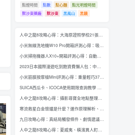
點燈時間
點數
點心麵
點光明燈時間
默沙東藥廠
默沙東
黑風山
黑鏡
人中之龍8攻略心得：大海原證照學校21張證照必勝法 全考題200題答案整理
小米無線洗地機W10 Pro開箱評測心得：吸塵拖地清洗3合1、90度可調式機身、續航力35分鐘、售價15995元
小米掃拖機器人X10+開箱評測心得：自動洗拖布與集塵、旋轉式拖布更乾淨、連續使用2小時、售價26995元
2023日本國際漫遊吃到飽資費懶人包：中華電信、遠傳電信、台灣大哥大、台灣之星、亞太電信
小米筋膜按摩槍Mini評測心得：重量輕巧375公克、3種替換頭和3種模式、售價2295元
SUICA西瓜卡、ICOCA使用期限查詢教學 最後使用日10年內都有效 Android、iOS都適用
人中之龍8攻略心得：攝影尋寶全地點整理、70個夏威夷與40個橫濱拍攝位置圖解
寒流救星白金懷爐是什麼？運作原理解析、相比電暖蛋有哪些優缺點？懷爐挑選方法介紹
九日攻略心得：真結局觸發條件、劇情建議攻略順序、全流程過關整理
人中之龍8攻略心得：夏威夷、橫濱異人町、神室町 全部14位神秘捏捏NPC地圖位置整理
蘋果開始招募混合實境應用內容開發人員 將能對應各類3D全景應用內容互動、影音服務使用體驗
Twitter Blue 訂閱服務重新推出 用 iOS 裝置訂閱月費多 3 美金
微軟今年推出 Office 經典大眼迴紋針小幫手主題聖誕節醜毛衣、《世紀帝國》主題聖誕節醜毛衣