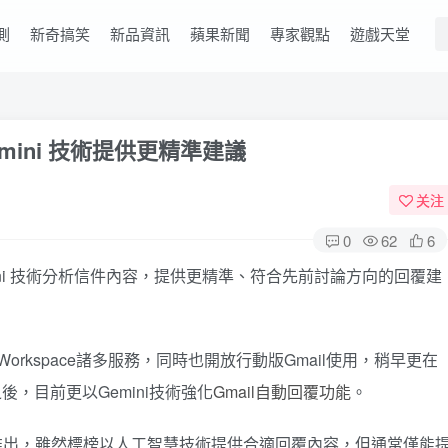
測
新奇搞笑
新品資訊
蘋果新聞
專家觀點
遊戲天堂
emini 技術提供更精準建議
关注
0
62
6
 Gemini 技術分析信件內容，提供更精準、符合先前討論方向的回覆建
Workspace諸多服務，同時也開放行動版Gmail使用，稍早更在
後，目前更以Gemini技術強化
Gmail自動回覆功能
。
7年推出，雖然標榜以人工智慧技術提供合適回覆內容，但通常僅能