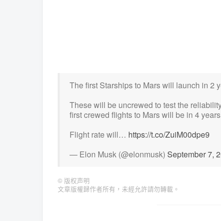
The first Starships to Mars will launch in 
These will be uncrewed to test the reliabilit
first crewed flights to Mars will be in 4 years
Flight rate will…
https://t.co/ZuiM00dpe9
— Elon Musk (@elonmusk)
September 7, 
©
版权声明
文章版權歸作者所有，未經允許請勿轉載。