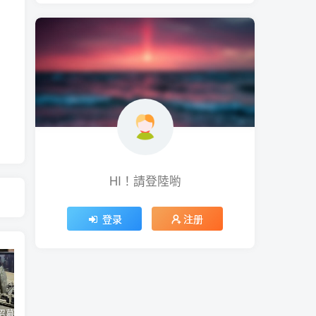
HI！請登陸喲
登录
注册
蘋果開始招募混合實境應用內容開發人員 將能對應各類3D全景應用內容互動、影音服務使用體驗
Twitter Blue 訂閱服務重新推出 用 iOS 裝置訂閱月費多 3 美金
微軟今年推出 Office 經典大眼迴紋針小幫手主題聖誕節醜毛衣、《世紀帝國》主題聖誕節醜毛衣