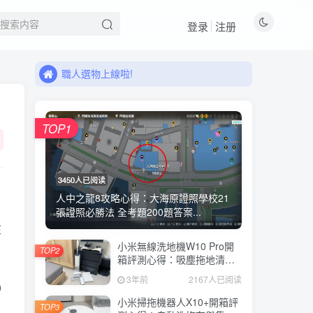
登录
注册
來看看11月有什麼新品!
職人選物上線啦!
來看看11月有什麼新品!
職人選物上線啦!
TOP1
3450人已阅读
人中之龍8攻略心得：大海原證照學校21
張證照必勝法 全考題200題答案...
在
小米無線洗地機W10 Pro開
TOP2
箱評測心得：吸塵拖地清洗3
合1、90度可調式機身、續航
3年前
2167人已阅读
力35分鐘、售價15995元
0
小米掃拖機器人X10+開箱評
TOP3