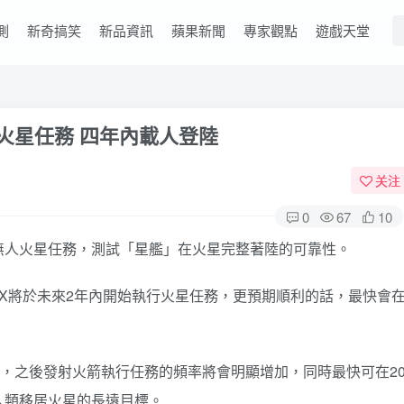
測
新奇搞笑
新品資訊
蘋果新聞
專家觀點
遊戲天堂
內啟動火星任務 四年內載人登陸
关注
0
67
10
內展開首次無人火星任務，測試「星艦」在火星完整著陸的可靠性。
paceX將於未來2年內開始執行火星任務，更預期順利的話，最快會
往火星，之後發射火箭執行任務的頻率將會明顯增加，同時最快可在2
人類移居火星的長遠目標。