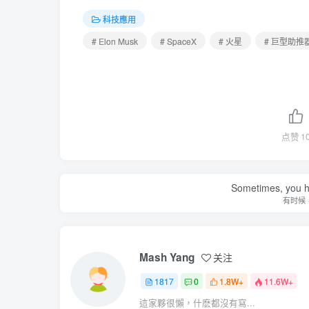
科技應用
# Elon Musk
# SpaceX
# 火星
# 巨型助推
点赞
1
Sometimes, you h
有时候
Mash Yang
关注
1817
0
1.8W+
11.6W+
這家夥很懶，什麽都沒有寫...