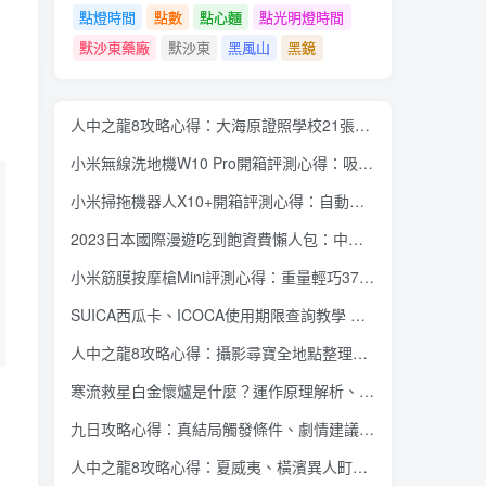
點燈時間
點數
點心麵
點光明燈時間
默沙東藥廠
默沙東
黑風山
黑鏡
人中之龍8攻略心得：大海原證照學校21張證照必勝法 全考題200題答案整理
小米無線洗地機W10 Pro開箱評測心得：吸塵拖地清洗3合1、90度可調式機身、續航力35分鐘、售價15995元
小米掃拖機器人X10+開箱評測心得：自動洗拖布與集塵、旋轉式拖布更乾淨、連續使用2小時、售價26995元
2023日本國際漫遊吃到飽資費懶人包：中華電信、遠傳電信、台灣大哥大、台灣之星、亞太電信
小米筋膜按摩槍Mini評測心得：重量輕巧375公克、3種替換頭和3種模式、售價2295元
SUICA西瓜卡、ICOCA使用期限查詢教學 最後使用日10年內都有效 Android、iOS都適用
人中之龍8攻略心得：攝影尋寶全地點整理、70個夏威夷與40個橫濱拍攝位置圖解
寒流救星白金懷爐是什麼？運作原理解析、相比電暖蛋有哪些優缺點？懷爐挑選方法介紹
九日攻略心得：真結局觸發條件、劇情建議攻略順序、全流程過關整理
人中之龍8攻略心得：夏威夷、橫濱異人町、神室町 全部14位神秘捏捏NPC地圖位置整理