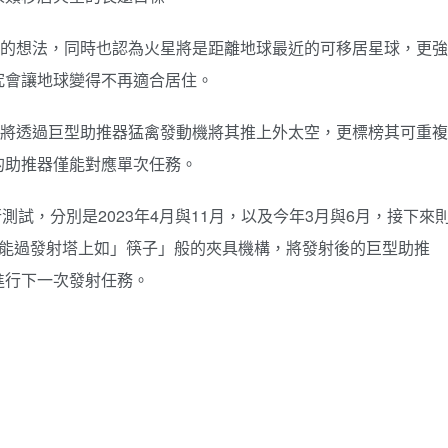
他星球的想法，同時也認為火星將是距離地球最近的可移居星球，更強
究會讓地球變得不再適合居住。
p」，將透過巨型助推器猛禽發動機將其推上外太空，更標榜其可重複
的助推器僅能對應單次任務。
次飛行測試，分別是2023年4月與11月，以及今年3月與6月，接下來
器能過發射塔上如」筷子」般的夾具機構，將發射後的巨型助推
進行下一次發射任務。