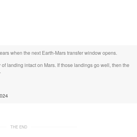
2 years when the next Earth-Mars transfer window opens.
y of landing intact on Mars. If those landings go well, then the
.
2024
THE END