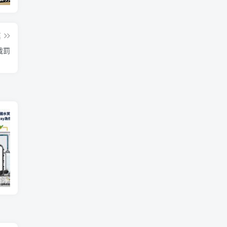
篇
裁罰
【一圖看懂】濾淨技術極淨力！經美國水質協會 WQA 全機檢驗，Coway 為你把關最純淨的好水
Twitter Blue 訂閱服務重新推出 用 iOS 裝置訂閱月費多 3 美金