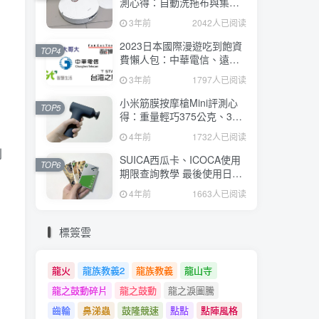
測心得：自動洗拖布與集
塵、旋轉式拖布更乾淨、連
3年前
2042人已阅读
續使用2小時、售價26995元
2023日本國際漫遊吃到飽資
TOP4
費懶人包：中華電信、遠傳
電信、台灣大哥大、台灣之
3年前
1797人已阅读
星、亞太電信
小米筋膜按摩槍Mini評測心
TOP5
得：重量輕巧375公克、3種
替換頭和3種模式、售價
4年前
1732人已阅读
2295元
則
SUICA西瓜卡、ICOCA使用
TOP6
期限查詢教學 最後使用日10
年內都有效 Android、iOS都
4年前
1663人已阅读
適用
標簽雲
龍火
龍族教義2
龍族教義
龍山寺
龍之鼓動碎片
龍之鼓動
龍之淚圖騰
齒輪
鼻涕蟲
鼓隆競速
點點
點陣風格