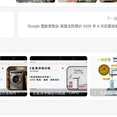
下一
Google 壟斷案敗訴 美國法院預計 2025 年 8 月前實施
洗衣機正確清洗的方法為何？日常生活當中該如何保養洗衣機？
空氣清淨機如何挑選？CARD 數值、濾網、清除項目《懶人包》