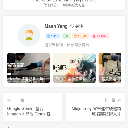
敢于梦想，一切都将成为可能
Mash Yang
关注
1817
0
1.8W+
11.6W+
這家夥很懶，什麽都沒有寫...
Netflix 擴展健身市場 與 Nike 合作推出《Nike Training Club》系列健身影片
EA、光榮特庫摩狩獵冒險遊戲《WILD HEARTS》公布「強大化獸」宣傳影片
上一篇
下一篇
Google Gemini 整合
Midjourney 宣布進軍硬體領
Imagen 3 開放 Gems 客製
域 招募技術人才
化聊天機器人