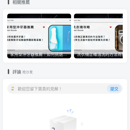
相關推薦
家用型沖牙器推薦｜如何挑選沖牙器？徹底解除牙垢隙縫問題就看這篇！
洗衣
評論
抢沙发
歡迎您留下寶貴的見解！
提交