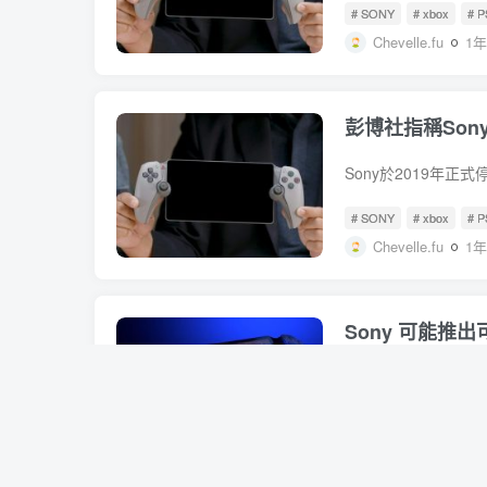
# SONY
# xbox
# P
Chevelle.fu
1
彭博社指稱Son
# SONY
# xbox
# P
Chevelle.fu
1
Sony 可能推出
# SONY
# PS5
# Pl
Mash Yang
1