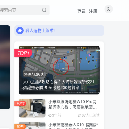
來看看11月有什麼新品!
登录
注册
職人選物上線啦!
來看看11月有什麼新品!
職人選物上線啦!
TOP1
3450人已阅读
人中之龍8攻略心得：大海原證照學校21
張證照必勝法 全考題200題答案...
小米無線洗地機W10 Pro開
TOP2
箱評測心得：吸塵拖地清洗3
合1、90度可調式機身、續航
3年前
2167人已阅读
力35分鐘、售價15995元
小米掃拖機器人X10+開箱評
TOP3