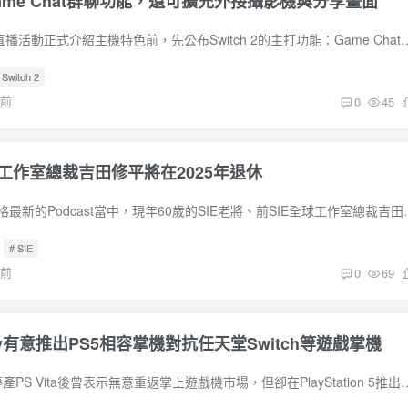
援Game Chat群聊功能，還可擴充外接攝影機與分享畫面
任天堂在Switch 2的直播活動正式介紹主機特色前，先公布Switch 2的主打功能：Game Chat，也就是先前短暫預
 Switch 2
年前
0
45
全球工作室總裁吉田修平將在2025年退休
PlayStation官方部落格最新的Podcast當中，現年60歲的SIE老將、
# SIE
年前
0
69
y有意推出PS5相容掌機對抗任天堂Switch等遊戲掌機
Sony於2019年正式停產PS Vita後曾表示無意重返掌上遊戲機市場，但卻在PlayStation 5推出後宣布推出僅具串流遊