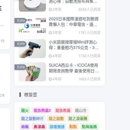
測心得：自動洗拖布與集
塵、旋轉式拖布更乾淨、連
底
3年前
2042人已阅读
續使用2小時、售價26995元
2023日本國際漫遊吃到飽資
TOP4
一代遊戲機Switch 2時，特別提到Switch 2需要搭配microSD Express卡作為儲存擴充卡，強調若使用非microSD Express卡時將無法作為遊戲機儲存擴充使用，然而對於一般...
費懶人包：中華電信、遠傳
電信、台灣大哥大、台灣之
3年前
1797人已阅读
星、亞太電信
15
小米筋膜按摩槍Mini評測心
TOP5
得：重量輕巧375公克、3種
替換頭和3種模式、售價
4年前
1732人已阅读
2295元
SUICA西瓜卡、ICOCA使用
TOP6
期限查詢教學 最後使用日10
展示一款螢幕尺寸達11吋的...
年內都有效 Android、iOS都
4年前
1663人已阅读
適用
標簽雲
8
龍火
龍族教義2
龍族教義
龍山寺
龍之鼓動碎片
龍之鼓動
龍之淚圖騰
齒輪
鼻涕蟲
鼓隆競速
點點
點陣風格
9 日停止 Xbox Avatar 編輯器應用程式服務，使用者可改用 Original Avatars 管理虛擬人偶。 微軟稍早在相關說明中表示，用於編輯Xbox虛擬人偶的Xbox Avatar Editor功...