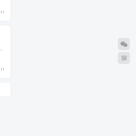
11
戲功能的PS Portal；根據日本彭博社報導指稱，Sony似乎有意推出PS5相容型的全新遊戲...
11
ny 正在開發一款能獨立執行部分 PS5 遊戲的掌上型主機，但該產品仍處於早期規劃階段，最終可能不會上市。 日前有消息指稱Sony有意重新佈局掌機市場，並非推出像是PlayStation Portal...
6