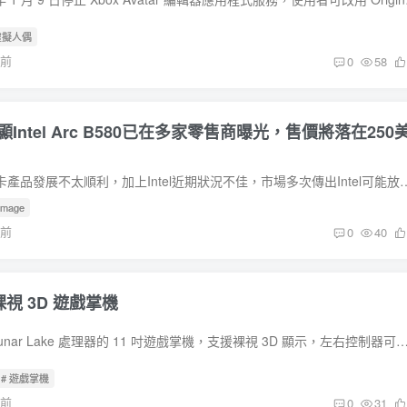
虛擬人偶
年前
0
58
獨顯Intel Arc B580已在多家零售商曝光，售價將落在250
雖然Intel的獨立顯示卡產品發展不太順利，加上Intel近期狀況不佳，市場多次傳出Intel可能放棄發展獨立顯示卡
lemage
年前
0
40
裸視 3D 遊戲掌機
騰訊發表搭載 Intel Lunar Lake 處理器的 11 吋遊戲掌機，支援裸視 3D 顯示，左右控制器可拆卸使用。 稍早在四川成都舉辦的2024 Intel新質生產力技術生態大會中，騰訊
# 遊戲掌機
年前
0
31