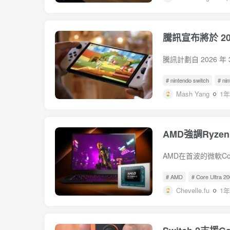
騰訊宣布將於 202
# nintendo switch
# ni
Mash Yang
1
AMD強調Ryz
# AMD
# Core Ultra 2
Chevelle.fu
1