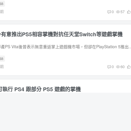
S5
年前
0
57
y有意推出PS5相容掌機對抗任天堂Switch等遊戲掌機
Sony於2019年正式停產PS Vita後曾表示無意重返掌上遊戲機市場，但卻在PlayStation 5推出後宣布推出僅具串流遊
S5
年前
0
60
可執行 PS4 跟部分 PS5 遊戲的掌機
消息指稱 So
ayStation 5
年前
0
68