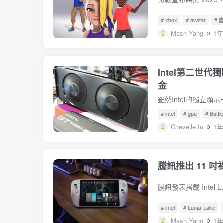
# xbox
# avatar
# 
Mash Yang
1
Intel第二世代
金
# intel
# gpu
# Batt
Chevelle.fu
1
騰訊推出 11 吋
# intel
# Lunar Lake
Mash Yang
1