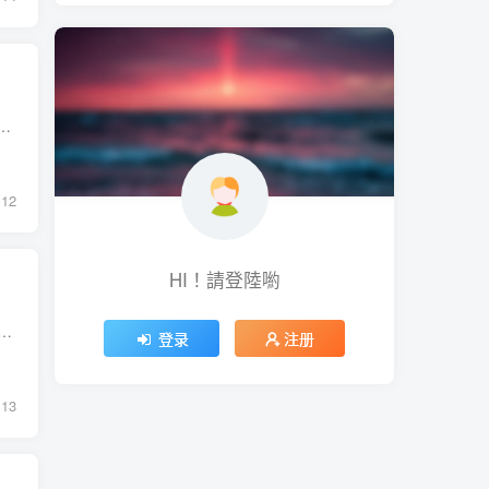
ntendo Switch 的線上服務，包括 eShop 遊戲銷售、下載及其他網路功能。 2019年由騰訊代理於中國市場銷售Nintendo Switch，並且以騰訊伺...
12
HI！請登陸喲
n AI 300平台參戰，不過不同於高通Snapdragon X或是Intel Core Ultra 200V主打超高能耗效能比，現階段市面上的AMD Ryzen AI 300系列則屬於著重高效能但同...
登录
注册
13