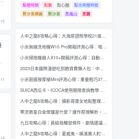
點燈時間
點數
點心麵
點光明燈時間
默沙東藥廠
默沙東
黑風山
黑鏡
15
人中之龍8攻略心得：大海原證照學校21張證照必勝法 全考題200題答案整理
美
小米無線洗地機W10 Pro開箱評測心得：吸塵拖地清洗3合1、90度可調式機身、續航力35分鐘、售價15995元
小米掃拖機器人X10+開箱評測心得：自動洗拖布與集塵、旋轉式拖布更乾淨、連續使用2小時、售價26995元
專注於挽救核心業務，不過Intel第二世代顯示卡仍已經準備登場；根據海外報導指出，隸...
2023日本國際漫遊吃到飽資費懶人包：中華電信、遠傳電信、台灣大哥大、台灣之星、亞太電信
小米筋膜按摩槍Mini評測心得：重量輕巧375公克、3種替換頭和3種模式、售價2295元
11
SUICA西瓜卡、ICOCA使用期限查詢教學 最後使用日10年內都有效 Android、iOS都適用
人中之龍8攻略心得：攝影尋寶全地點整理、70個夏威夷與40個橫濱拍攝位置圖解
寒流救星白金懷爐是什麼？運作原理解析、相比電暖蛋有哪些優缺點？懷爐挑選方法介紹
展示一款螢幕尺寸達11吋的...
九日攻略心得：真結局觸發條件、劇情建議攻略順序、全流程過關整理
人中之龍8攻略心得：夏威夷、橫濱異人町、神室町 全部14位神秘捏捏NPC地圖位置整理
14