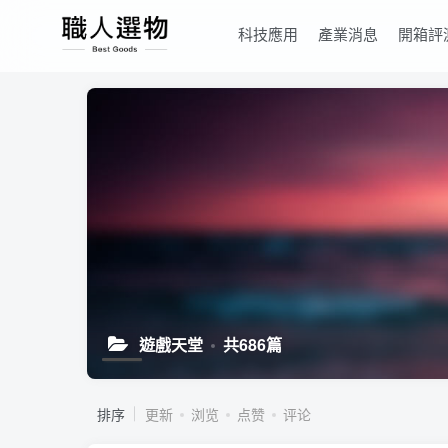
科技應用
產業消息
開箱評
遊戲天堂
共686篇
排序
更新
浏览
点赞
评论