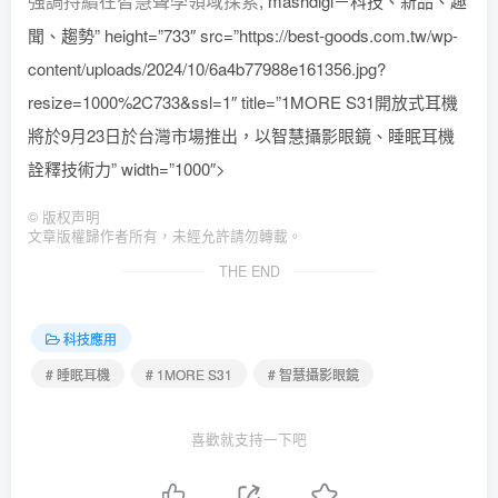
強調持續在智慧聲學領域探索
, mashdigi－科技、新品、趣
聞、趨勢” height=”733″ src=”https://best-goods.com.tw/wp-
content/uploads/2024/10/6a4b77988e161356.jpg?
resize=1000%2C733&ssl=1″ title=”1MORE S31開放式耳機
將於9月23日於台灣市場推出，以智慧攝影眼鏡、睡眠耳機
詮釋技術力” width=”1000″>
©
版权声明
文章版權歸作者所有，未經允許請勿轉載。
THE END
科技應用
# 睡眠耳機
# 1MORE S31
# 智慧攝影眼鏡
喜歡就支持一下吧