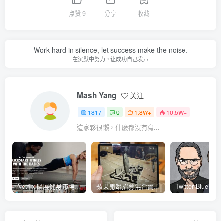
点赞
9
分享
收藏
Work hard in silence, let success make the noise.
在沉默中努力，让成功自己发声
Mash Yang
关注
1817
0
1.8W+
10.5W+
這家夥很懶，什麽都沒有寫...
Netflix 擴展健身市場 與 Nike 合作推出《Nike Training Club》系列健身影片
蘋果開始招募混合實境應用內容開發人員 將能對應各類3D全景應用內容互動、影音服務使用體驗