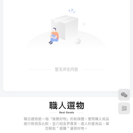
暂无评论内容
職日選物是一個「推薦好物」的新媒體。實際購入商品
進行檢測及比較，並介紹各界專家・達人的愛用品，幫
您輕鬆＂選購＂優質好物。