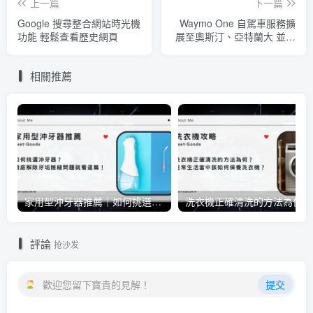
上一篇
下一篇
Google 搜尋整合網站時光機
Waymo One 自駕車服務擴
功能 輕鬆查看歷史網頁
展至奧斯汀、亞特蘭大 並與
Uber 整合
相關推薦
家用型沖牙器推薦｜如何挑選沖牙器？徹底解除牙垢隙縫問題就看這篇！
洗衣
評論
抢沙发
歡迎您留下寶貴的見解！
提交