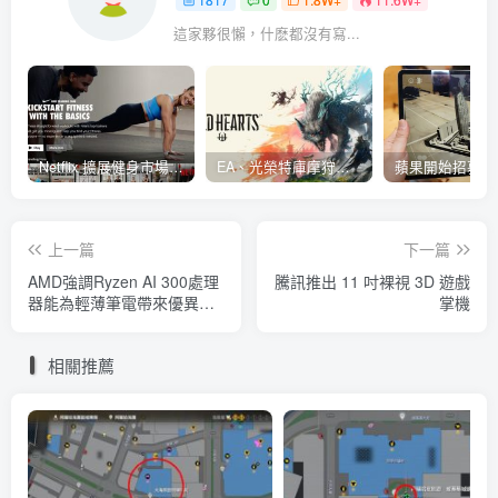
這家夥很懶，什麽都沒有寫...
Netflix 擴展健身市場 與 Nike 合作推出《Nike Training Club》系列健身影片
EA、光榮特庫摩狩獵冒險遊戲《WILD HEARTS》公布「強大化獸」宣傳影片
上一篇
下一篇
AMD強調Ryzen AI 300處理
騰訊推出 11 吋裸視 3D 遊戲
器能為輕薄筆電帶來優異的
掌機
遊戲體驗
相關推薦