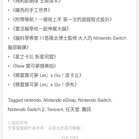
• 《瑪利歐網球 王牌高手》
• 《耀西的手工世界》
• 《附帶導航！一做就上手 第一次的遊戲程式設計》
• 《靈活腦學校一起伸展大腦》
• 《腦科學專家 川島隆太博士監修 大人的 Nintendo Switch
腦部鍛鍊》
• 《星之卡比 新星同盟》
• 《New 寶可夢隨樂拍》
• 《精靈寶可夢 Let』s Go！皮卡丘》
• 《精靈寶可夢 Let』s Go！伊布》
Tagged
nintendo
,
Nintendo eShop
,
Nintendo Switch
,
Nintendo Switch 2
,
Tencent
,
任天堂
,
騰訊
©
版权声明
文章版權歸作者所有，未經允許請勿轉載。
THE END