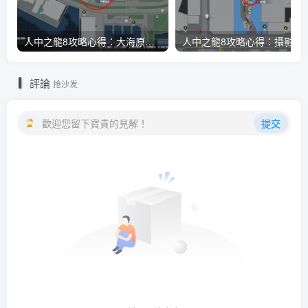
人中之龍8攻略心得：大海原證照學校21張證照必勝法 全考題200題答案整理
人中之龍8攻略心得：攝影尋寶全地點整理
評論
抢沙发
歡迎您留下寶貴的見解！
提交