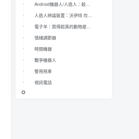
Android機器人/人造人：殺了人造人算是殺人嗎？
人造人辨識裝置：沃伊特·坎普夫波動描記器
電子羊：買得起真的動物是奢侈品
情緒調節器
時間機器
戰爭機器人
警用飛車
視訊電話