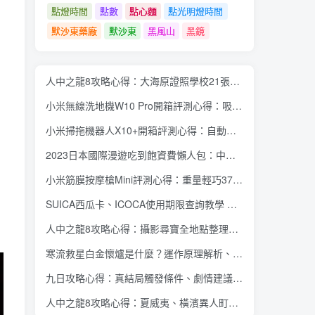
點燈時間
點數
點心麵
點光明燈時間
默沙東藥廠
默沙東
黑風山
黑鏡
人中之龍8攻略心得：大海原證照學校21張證照必勝法 全考題200題答案整理
小米無線洗地機W10 Pro開箱評測心得：吸塵拖地清洗3合1、90度可調式機身、續航力35分鐘、售價15995元
小米掃拖機器人X10+開箱評測心得：自動洗拖布與集塵、旋轉式拖布更乾淨、連續使用2小時、售價26995元
2023日本國際漫遊吃到飽資費懶人包：中華電信、遠傳電信、台灣大哥大、台灣之星、亞太電信
小米筋膜按摩槍Mini評測心得：重量輕巧375公克、3種替換頭和3種模式、售價2295元
SUICA西瓜卡、ICOCA使用期限查詢教學 最後使用日10年內都有效 Android、iOS都適用
人中之龍8攻略心得：攝影尋寶全地點整理、70個夏威夷與40個橫濱拍攝位置圖解
寒流救星白金懷爐是什麼？運作原理解析、相比電暖蛋有哪些優缺點？懷爐挑選方法介紹
九日攻略心得：真結局觸發條件、劇情建議攻略順序、全流程過關整理
人中之龍8攻略心得：夏威夷、橫濱異人町、神室町 全部14位神秘捏捏NPC地圖位置整理