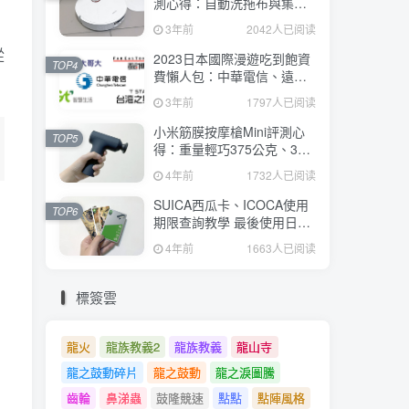
測心得：自動洗拖布與集
塵、旋轉式拖布更乾淨、連
3年前
2042人已阅读
續使用2小時、售價26995元
從
2023日本國際漫遊吃到飽資
TOP4
費懶人包：中華電信、遠傳
電信、台灣大哥大、台灣之
3年前
1797人已阅读
星、亞太電信
小米筋膜按摩槍Mini評測心
TOP5
得：重量輕巧375公克、3種
替換頭和3種模式、售價
4年前
1732人已阅读
2295元
SUICA西瓜卡、ICOCA使用
TOP6
期限查詢教學 最後使用日10
年內都有效 Android、iOS都
4年前
1663人已阅读
適用
標簽雲
龍火
龍族教義2
龍族教義
龍山寺
龍之鼓動碎片
龍之鼓動
龍之淚圖騰
齒輪
鼻涕蟲
鼓隆競速
點點
點陣風格