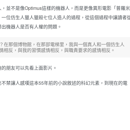
人，並不是像
Optimus
這樣的機器人，而是更像異形電影「普羅米
，一位仿生人獵人獵殺七位人造人的過程，從這個過程中讓讀者
帶出機器人是否有人權的問題。
？在那個博物館，在那部電梯里，我與一個真人和一個仿生人
感情相反，與我的習慣感情相反，與職責要求的感情相反。
趣的朋友可以先看上面影片。
不禁讓人感嘆這本55年前的小說敘述的科幻元素，到現在的電