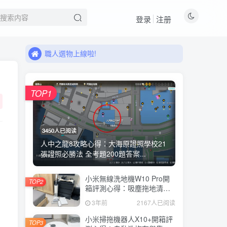
登录
注册
來看看11月有什麼新品!
職人選物上線啦!
文章目录
來看看11月有什麼新品!
職人選物上線啦!
Android機器人/人造人：殺了人造人算是殺人嗎？
TOP1
人造人辨識裝置：沃伊特·坎普夫波動描記器
電子羊：買得起真的動物是奢侈品
3450人已阅读
人中之龍8攻略心得：大海原證照學校21
情緒調節器
張證照必勝法 全考題200題答案...
時間機器
小米無線洗地機W10 Pro開
TOP2
戰爭機器人
箱評測心得：吸塵拖地清洗3
合1、90度可調式機身、續航
警用飛車
3年前
2167人已阅读
力35分鐘、售價15995元
小米掃拖機器人X10+開箱評
視訊電話
TOP3