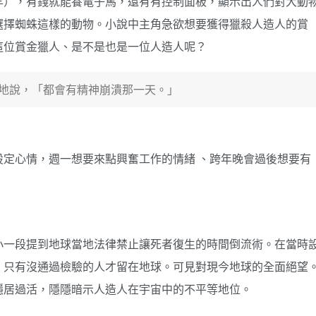
羊），有錢就能養電子馬，還有有控制面板，顯示出人們對大動
選擇蜘蛛這樣的動物。小說中主角急欲想要獲得獵殺人造人的賞
這位賞金獵人、是不是也是一位人造人呢？
地說，「都會有精神崩潰那一天。」
定心情，週一想要來點興奮工作的情緒 、跨年晚會過後想要有
小一段提到地球當地法律禁止讓死者復生的時間倒流術。在當時
，只有沒通過檢驗的人才留在地球。可見對現今地球的全面絕望
隱居過活，隱隱暗示人造人在宇宙中的不平等地位。