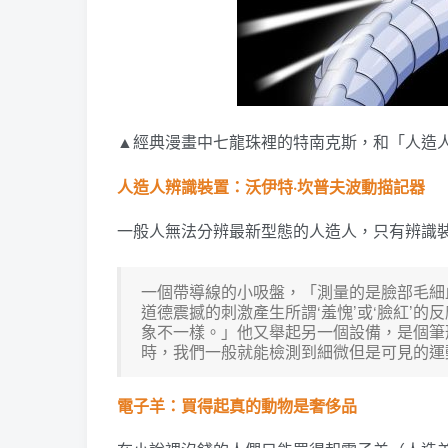
▲經典漫畫中七龍珠裡的特南克斯，和「人造
人造人辨識裝置：沃伊特·坎普夫波動描記器
一般人無法分辨最新型態的人造人，只有辨識裝
一個帶導線的小吸盤，「測量的是臉部毛細
道德震撼的刺激產生所謂‘羞愧’或‘臉紅’
象不一樣。」他又舉起另一個設備，是個筆
時，我們一般就能檢測到細微但是可見的
電子羊：買得起真的動物是奢侈品