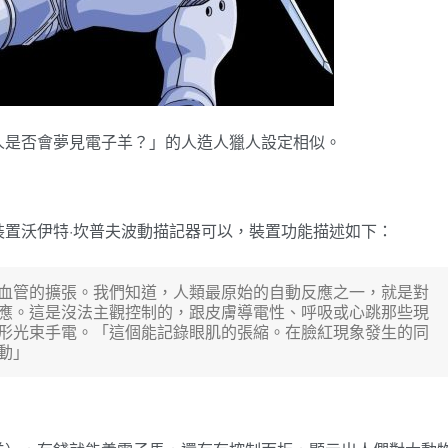
人是否會夢見電子羊？」的人造人獵人設定相似。
置沃伊特·坎普夫波動描記器可以，裝置功能描述如下：
血管的擴張。我們知道，人類最原始的自動反應之一，就是對
的反應。這是沒法主觀控制的，跟皮膚導電性、呼吸或心跳那些現
形光束手電。「這個能記錄眼肌的張縮。在臉紅現象發生的同
運動」