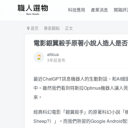
科技應用
產業消息
開箱評
首页
專家觀點
正文
電影銀翼殺手原著小說人造人是否
atticus
3年前发布
最近
ChatGPT訊息機器人的生動對話
、和AI繪
中。雖然我們看到
特斯拉Optimus機器人
讓人莞
來。
經典科幻電影「銀翼殺手」的原著科幻小說「機器人是否會夢
Sheep?）」。而我們熟習的Google And