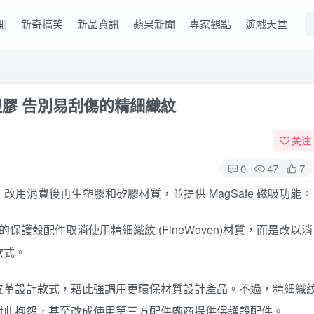
測
新奇搞笑
新品資訊
蘋果新聞
專家觀點
遊戲天堂
再生塑膠 告別易刮傷的精細織紋
关注
0
47
7
質，改用消費後再生塑膠和矽膠材質，並提供 MagSafe 磁吸功能。
保護殼配件取消使用精細織紋 (FineWoven)材質，而是改以消
款式。
皮革設計款式，藉此強調用更環保材質設計產品。不過，精細織
對此抱怨，甚至改成使用第三方配件廠商提供保護殼配件。