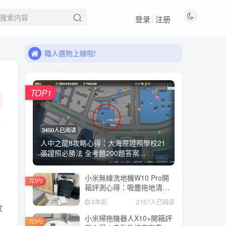
來看看11月有什麼新品!
登录
注册
職人選物上線啦!
來看看11月有什麼新品!
職人選物上線啦!
TOP1
3450人已阅读
人中之龍8攻略心得：大海原證照學校21
張證照必勝法 全考題200題答案...
小米無線洗地機W10 Pro開
TOP2
箱評測心得：吸塵拖地清洗3
合1、90度可調式機身、續航
3年前
2167人已阅读
力35分鐘、售價15995元
紋
小米掃拖機器人X10+開箱評
TOP3