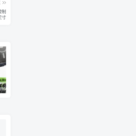
篇
機控制
尺寸
一圖看懂魚骨牌MAGEASY 全新推出頂級超軍規防摔殼 4.8公尺超高空防摔！
蘋果 2022 年度 App Store 獎項公布《GoodNotes 5》、《Apex英雄M》、《BeReal》等 App 獲獎