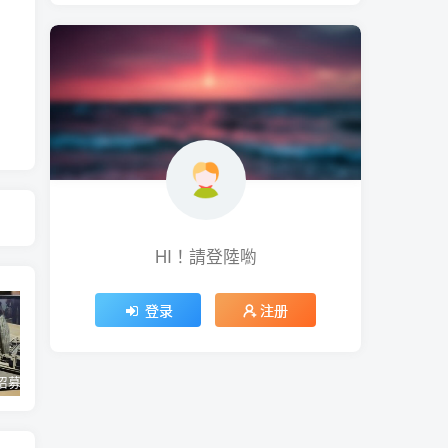
HI！請登陸喲
登录
注册
蘋果開始招募混合實境應用內容開發人員 將能對應各類3D全景應用內容互動、影音服務使用體驗
Twitter Blue 訂閱服務重新推出 用 iOS 裝置訂閱月費多 3 美金
微軟今年推出 Office 經典大眼迴紋針小幫手主題聖誕節醜毛衣、《世紀帝國》主題聖誕節醜毛衣