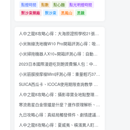
點燈時間
點數
點心麵
點光明燈時間
默沙東藥廠
默沙東
黑風山
黑鏡
人中之龍8攻略心得：大海原證照學校21張證照必勝法 全考題200題答案整理
小米無線洗地機W10 Pro開箱評測心得：吸塵拖地清洗3合1、90度可調式機身、續航力35分鐘、售價15995元
小米掃拖機器人X10+開箱評測心得：自動洗拖布與集塵、旋轉式拖布更乾淨、連續使用2小時、售價26995元
2023日本國際漫遊吃到飽資費懶人包：中華電信、遠傳電信、台灣大哥大、台灣之星、亞太電信
小米筋膜按摩槍Mini評測心得：重量輕巧375公克、3種替換頭和3種模式、售價2295元
SUICA西瓜卡、ICOCA使用期限查詢教學 最後使用日10年內都有效 Android、iOS都適用
人中之龍8攻略心得：攝影尋寶全地點整理、70個夏威夷與40個橫濱拍攝位置圖解
寒流救星白金懷爐是什麼？運作原理解析、相比電暖蛋有哪些優缺點？懷爐挑選方法介紹
九日攻略心得：真結局觸發條件、劇情建議攻略順序、全流程過關整理
人中之龍8攻略心得：夏威夷、橫濱異人町、神室町 全部14位神秘捏捏NPC地圖位置整理