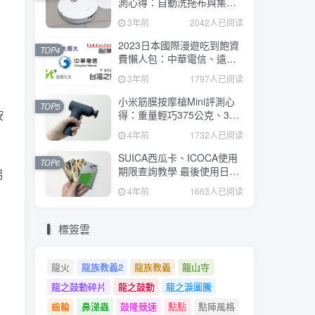
測心得：自動洗拖布與集
塵、旋轉式拖布更乾淨、連
3年前
2042人已阅读
續使用2小時、售價26995元
2023日本國際漫遊吃到飽資
TOP4
費懶人包：中華電信、遠傳
電信、台灣大哥大、台灣之
3年前
1797人已阅读
星、亞太電信
小米筋膜按摩槍Mini評測心
TOP5
按
得：重量輕巧375公克、3種
替換頭和3種模式、售價
4年前
1732人已阅读
。
2295元
SUICA西瓜卡、ICOCA使用
TOP6
期限查詢教學 最後使用日10
另
年內都有效 Android、iOS都
4年前
1663人已阅读
適用
標簽雲
龍火
龍族教義2
龍族教義
龍山寺
龍之鼓動碎片
龍之鼓動
龍之淚圖騰
齒輪
鼻涕蟲
鼓隆競速
點點
點陣風格