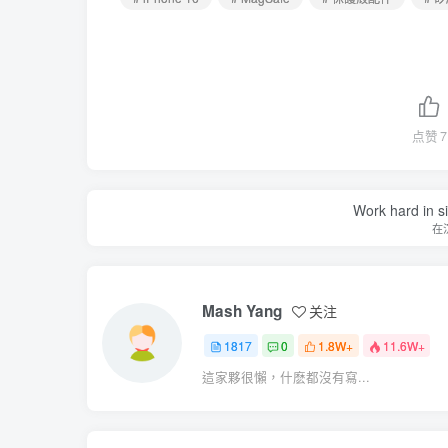
点赞
7
Work hard in s
在
Mash Yang
关注
1817
0
1.8W+
11.6W+
這家夥很懶，什麽都沒有寫...