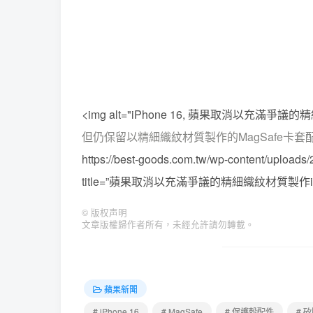
<img alt="iPhone 16, 蘋果取消以充
但仍保留以精細織紋材質製作的MagSafe卡套
https://best-goods.com.tw/wp-content/uploa
title=”蘋果取消以充滿爭議的精細織紋材質製作iPh
©
版权声明
文章版權歸作者所有，未經允許請勿轉載。
蘋果新聞
# iPhone 16
# MagSafe
# 保護殼配件
# 