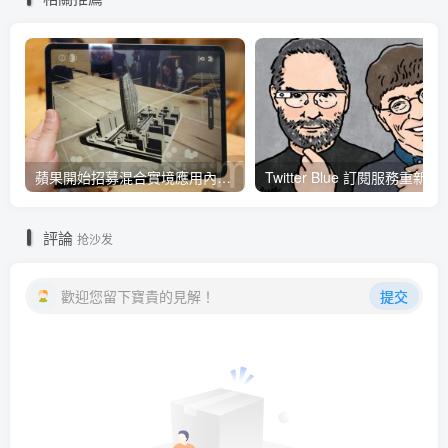
蘋果開始招募混合實境應用內容開發人員 將能對應各類3D全景應用內容互動、影音服務使用體驗
Twitter Blue 訂閱服務重新推
評論
抢沙发
歡迎您留下寶貴的見解！
提交