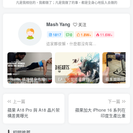
凡是我相信的，我都做了；凡是我做了的事，都是全身心地投入去做的
Mash Yang
关注
1817
0
1.8W+
11.6W+
這家夥很懶，什麽都沒有寫...
Netflix 擴展健身市場 與 Nike 合作推出《Nike Training Club》系列健身影片
EA、光榮特庫摩狩獵冒險遊戲《WILD HEARTS》公布「強大化獸」宣傳影片
上一篇
下一篇
蘋果 A18 Pro 與 A18 晶片架
蘋果加大 iPhone 16 系列在
構差異曝光
印度生產比重
相關推薦