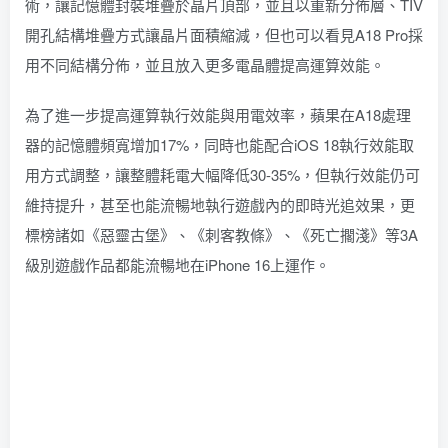
術，讓記憶體封裝堆疊於晶片頂部，並且以重新分佈層、TIV
開孔結構堆疊方式讓晶片面積縮減，但也可以看見A18 Pro採
用不同結構分佈，並且放入更多電晶體提高運算效能。
為了進一步提高運算執行效能與用電效率，蘋果在A18處理
器的記憶體頻寬增加17%，同時也能配合iOS 18執行效能取
用方式調整，讓整體耗電大幅降低30-35%，但執行效能仍可
維持提升，甚至也能流暢地執行遊戲內的即時光追效果，更
標榜諸如《惡靈古堡》、《刺客教條》、《死亡擱淺》等3A
級別遊戲作品都能流暢地在iPhone 16上運作。