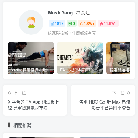
Mash Yang
关注
1817
0
1.8W+
11.6W+
這家夥很懶，什麽都沒有寫...
Netflix 擴展健身市場 與 Nike 合作推出《Nike Training Club》系列健身影片
EA、光榮特庫摩狩獵冒險遊戲《WILD HEARTS》公布「強大化獸」宣傳影片
上一篇
下一篇
X 平台的 TV App 測試版上
告別 HBO Go 新 Max 串流
線 進軍智慧電視市場
影音平台第四季登台
相關推薦