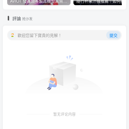
AVIOT 發表類客製耳機型真無線耳機 TE-J1 ，具 Hi-Res 認證、與 BiSH 成員 AiNA THE END 合作開發
隨行
評論
抢沙发
歡迎您留下寶貴的見解！
提交
暂无评论内容