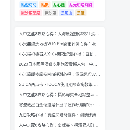
點燈時間
點數
點心麵
點光明燈時間
默沙東藥廠
默沙東
黑風山
黑鏡
人中之龍8攻略心得：大海原證照學校21張證照必勝法 全考題200題答案整理
小米無線洗地機W10 Pro開箱評測心得：吸塵拖地清洗3合1、90度可調式機身、續航力35分鐘、售價15995元
小米掃拖機器人X10+開箱評測心得：自動洗拖布與集塵、旋轉式拖布更乾淨、連續使用2小時、售價26995元
2023日本國際漫遊吃到飽資費懶人包：中華電信、遠傳電信、台灣大哥大、台灣之星、亞太電信
小米筋膜按摩槍Mini評測心得：重量輕巧375公克、3種替換頭和3種模式、售價2295元
SUICA西瓜卡、ICOCA使用期限查詢教學 最後使用日10年內都有效 Android、iOS都適用
人中之龍8攻略心得：攝影尋寶全地點整理、70個夏威夷與40個橫濱拍攝位置圖解
寒流救星白金懷爐是什麼？運作原理解析、相比電暖蛋有哪些優缺點？懷爐挑選方法介紹
九日攻略心得：真結局觸發條件、劇情建議攻略順序、全流程過關整理
人中之龍8攻略心得：夏威夷、橫濱異人町、神室町 全部14位神秘捏捏NPC地圖位置整理