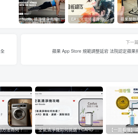
Netflix 擴展健身市場 與 Nike 合作推出《Nike Training Club》系列健身影片
EA、光榮特庫摩狩獵冒險遊戲《WILD HEARTS》公布「強大化獸」宣傳影片
下一
安全
蘋果 App Store 規範調整延宕 法院認定蘋果
洗衣機正確清洗的方法為何？日常生活當中該如何保養洗衣機？
空氣清淨機如何挑選？CARD 數值、濾網、清除項目《懶人包》