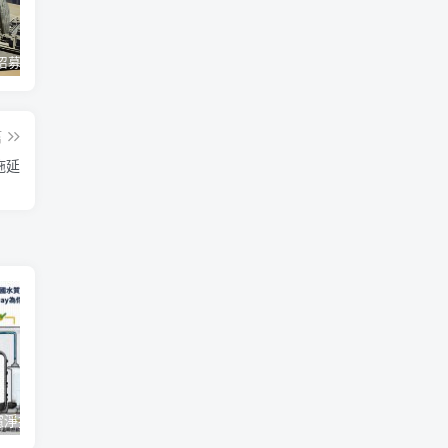
蘋果開始招募混合實境應用內容開發人員 將能對應各類3D全景應用內容互動、影音服務使用體驗
Twitter Blue 訂閱服務重新推出 用 iOS 裝置訂閱月費多 3 美金
微軟今年推出 Office 經典大眼迴紋針小幫手主題聖誕節醜毛衣、《世紀帝國》主題聖誕節醜毛衣
篇
拖延
【一圖看懂】濾淨技術極淨力！經美國水質協會 WQA 全機檢驗，Coway 為你把關最純淨的好水
微軟今年推出 Office 經典大眼迴紋針小幫手主題聖誕節醜毛衣、《世紀帝國》主題聖誕節醜毛衣