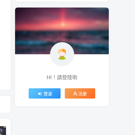
HI！請登陸喲
登录
注册