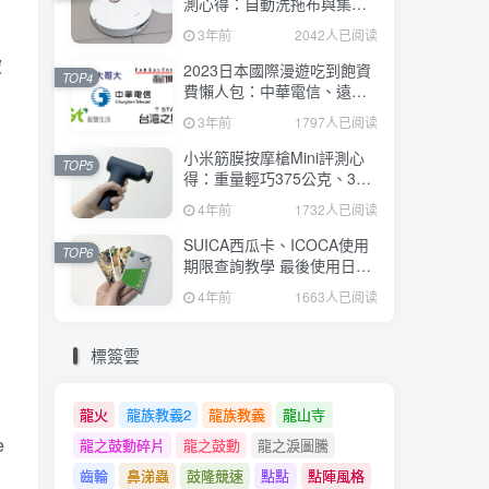
測心得：自動洗拖布與集
塵、旋轉式拖布更乾淨、連
3年前
2042人已阅读
續使用2小時、售價26995元
被
2023日本國際漫遊吃到飽資
TOP4
費懶人包：中華電信、遠傳
電信、台灣大哥大、台灣之
3年前
1797人已阅读
星、亞太電信
小米筋膜按摩槍Mini評測心
TOP5
得：重量輕巧375公克、3種
替換頭和3種模式、售價
4年前
1732人已阅读
2295元
SUICA西瓜卡、ICOCA使用
TOP6
期限查詢教學 最後使用日10
年內都有效 Android、iOS都
4年前
1663人已阅读
適用
標簽雲
龍火
龍族教義2
龍族教義
龍山寺
e
龍之鼓動碎片
龍之鼓動
龍之淚圖騰
齒輪
鼻涕蟲
鼓隆競速
點點
點陣風格