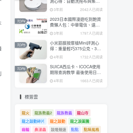
測心得：自動洗拖布與集
塵、旋轉式拖布更乾淨、連
3年前
2042人已阅读
續使用2小時、售價26995元
2023日本國際漫遊吃到飽資
TOP4
不
費懶人包：中華電信、遠傳
電信、台灣大哥大、台灣之
3年前
1797人已阅读
星、亞太電信
小米筋膜按摩槍Mini評測心
TOP5
種
得：重量輕巧375公克、3種
替換頭和3種模式、售價
4年前
1732人已阅读
2295元
SUICA西瓜卡、ICOCA使用
TOP6
期限查詢教學 最後使用日10
利
年內都有效 Android、iOS都
4年前
1663人已阅读
適用
標簽雲
龍火
龍族教義2
龍族教義
龍山寺
龍之鼓動碎片
龍之鼓動
龍之淚圖騰
齒輪
鼻涕蟲
鼓隆競速
點點
點陣風格