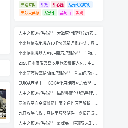
點燈時間
點數
點心麵
點光明燈時間
默沙東藥廠
默沙東
黑風山
黑鏡
人中之龍8攻略心得：大海原證照學校21張證照必勝法 全考題200題答案整理
小米無線洗地機W10 Pro開箱評測心得：吸塵拖地清洗3合1、90度可調式機身、續航力35分鐘、售價15995元
小米掃拖機器人X10+開箱評測心得：自動洗拖布與集塵、旋轉式拖布更乾淨、連續使用2小時、售價26995元
2023日本國際漫遊吃到飽資費懶人包：中華電信、遠傳電信、台灣大哥大、台灣之星、亞太電信
小米筋膜按摩槍Mini評測心得：重量輕巧375公克、3種替換頭和3種模式、售價2295元
SUICA西瓜卡、ICOCA使用期限查詢教學 最後使用日10年內都有效 Android、iOS都適用
人中之龍8攻略心得：攝影尋寶全地點整理、70個夏威夷與40個橫濱拍攝位置圖解
寒流救星白金懷爐是什麼？運作原理解析、相比電暖蛋有哪些優缺點？懷爐挑選方法介紹
九日攻略心得：真結局觸發條件、劇情建議攻略順序、全流程過關整理
蘋果開始招募混合實境應用內容開發人員 將能對應各類3D全景應用內容互動、影音服務使用體驗
Twitter Blue 訂閱服務重新推出 用 iOS 裝置訂閱月費多 3 美金
微軟今年推出 Office 經典大眼迴紋針小幫手主題聖誕節醜毛衣、《世紀帝國》主題聖誕節醜毛衣
人中之龍8攻略心得：夏威夷、橫濱異人町、神室町 全部14位神秘捏捏NPC地圖位置整理