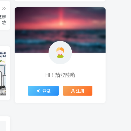
篇
慧體
驗
HI！請登陸喲
登录
注册
【一圖看懂】濾淨技術極淨力！經美國水質協會 WQA 全機檢驗，Coway 為你把關最純淨的好水
微軟今年推出 Office 經典大眼迴紋針小幫手主題聖誕節醜毛衣、《世紀帝國》主題聖誕節醜毛衣