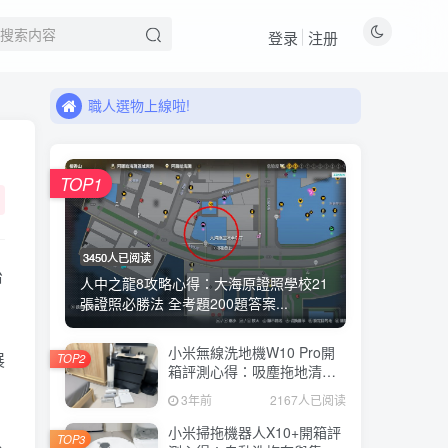
登录
注册
來看看11月有什麼新品!
職人選物上線啦!
來看看11月有什麼新品!
職人選物上線啦!
TOP1
3450人已阅读
治
人中之龍8攻略心得：大海原證照學校21
張證照必勝法 全考題200題答案...
小米無線洗地機W10 Pro開
展
TOP2
箱評測心得：吸塵拖地清洗3
合1、90度可調式機身、續航
3年前
2167人已阅读
力35分鐘、售價15995元
小米掃拖機器人X10+開箱評
TOP3
人