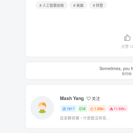
# 人工智慧技術
# 美國
# 拜登
点赞
1
Sometimes, you h
有时候
Mash Yang
关注
1817
0
1.8W+
11.6W+
這家夥很懶，什麽都沒有寫...