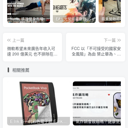
Netflix 擴展健身市場 與 Nike 合作推出《Nike Training Club》系列健身影片
EA、光榮特庫摩狩獵冒險遊戲《WILD HEARTS》公布「強大化獸」宣傳影片
上一篇
下一篇
微軟希望未來廣告年收入可
FCC 以「不可接受的國家安
達 200 億美元 也不排除在
全風險」為由 禁止華為、中
Xbox 平台放廣告
興的手機、伺服器等產品進
口或在美國銷售
相關推薦
E Ink 新一代彩色電子紙 E Ink Gallery 3 量產，多家閱讀器品牌採用並將自 2023 年起推出
氣炸