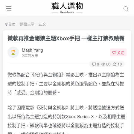
首页
遊戲天堂
正文
微軟再推金剛狼主題Xbox手把 一樣主打狼叔蹺臀
Mash Yang
关注
2年前发布
0
60
10
微軟為配合《死侍與金鋼狼》電影上映，推出以金剛狼為主
題的控制手把，主要以金剛狼的黃色服裝配色，並能在持握
時「感受」金剛狼的翹臀。
除了
因應電影《死侍與金鋼狼》將上映
，將透過抽選方式送
出以死侍為主題打造的特別款Xbox Series X，以及相應主題
控制手把，微軟稍早也確認
將以金剛狼為主題打造的控制手