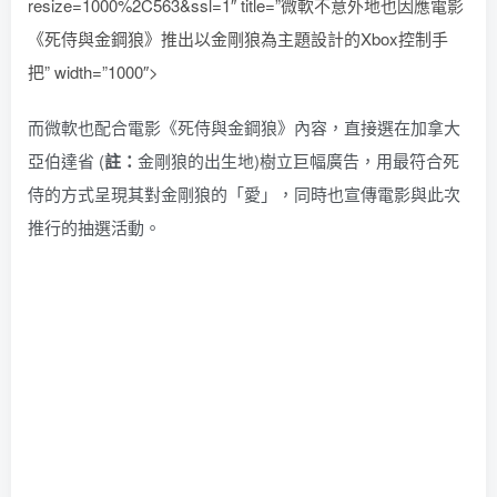
resize=1000%2C563&ssl=1″ title=”微軟不意外地也因應電影
《死侍與金鋼狼》推出以金剛狼為主題設計的Xbox控制手
把” width=”1000″>
而微軟也配合電影《死侍與金鋼狼》內容，直接選在加拿大
亞伯達省 (
註：
金剛狼的出生地)樹立巨幅廣告，用最符合死
侍的方式呈現其對金剛狼的「愛」，同時也宣傳電影與此次
推行的抽選活動。