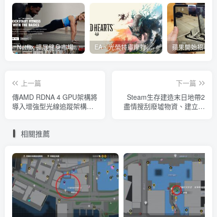
Netflix 擴展健身市場 與 Nike 合作推出《Nike Training Club》系列健身影片
EA、光榮特庫摩狩獵冒險遊戲《WILD HEARTS》公布「強大化獸」宣傳影片
上一篇
下一篇
傳AMD RDNA 4 GPU架構將
Steam生存建造末日地帶2
導入增強型光線追蹤架構，
盡情搜刮廢墟物資、建立貿
除Radeon RX 8000顯示卡
易道路重現城市繁榮
外也將用於PS5 Pro的圖形
相關推薦
方案