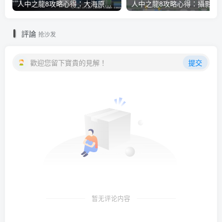
人中之龍8攻略心得：大海原證照學校21張證照必勝法 全考題200題答案整理
人中之龍8攻略心得：攝影尋寶全地點整理
評論
抢沙发
歡迎您留下寶貴的見解！
提交
暂无评论内容