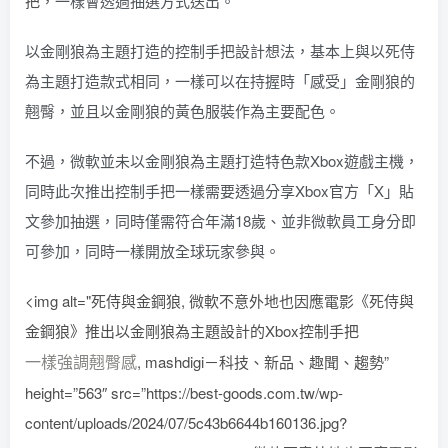
把
，一樣會透過抽選方式送出。
以金剛狼為主題打造的控制手把設計想法，基本上與以死侍
為主題打造款式相同，一樣可以在持握時「感受」金剛狼的
翹臀，並且以金剛狼的黃色服裝作為主要配色。
不過，微軟並未以金剛狼為主題打造特色款Xbox遊戲主機，
同時此次推出控制手把一樣需要透過分享Xbox官方「X」貼
文參加抽選，同時僅需符合年滿18歲、並非微軟員工身分即
可參加，同時一樣開放全球玩家參與。
<img alt="死侍與金鋼狼, 微軟不意外地也因應電影《死侍與
金鋼狼》推出以金剛狼為主題設計的Xbox控制手把
一樣強調翹臀感
, mashdigi－科技、新品、趣聞、趨勢”
height=”563″ src=”https://best-goods.com.tw/wp-
content/uploads/2024/07/5c43b6644b160136.jpg?