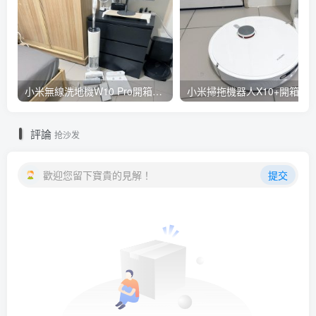
小米無線洗地機W10 Pro開箱評測心得：吸塵拖地清洗3合1、90度可調式機身、續航力35分鐘、售價15995元
小米掃拖機器人X10+開箱評測心得：自動洗拖布與集塵、旋轉式拖布更乾淨、連
評論
抢沙发
歡迎您留下寶貴的見解！
提交