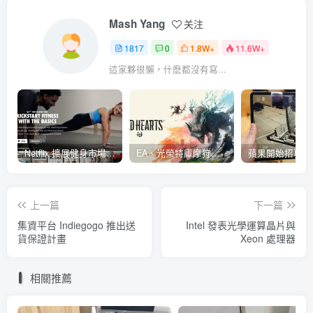
Mash Yang
关注
1817
0
1.8W+
11.6W+
這家夥很懶，什麽都沒有寫...
Netflix 擴展健身市場 與 Nike 合作推出《Nike Training Club》系列健身影片
EA、光榮特庫摩狩獵冒險遊戲《WILD HEARTS》公布「強大化獸」宣傳影片
上一篇
下一篇
集資平台 Indiegogo 推出送
Intel 發表光學運算晶片與
貨保證計畫
Xeon 處理器
相關推薦