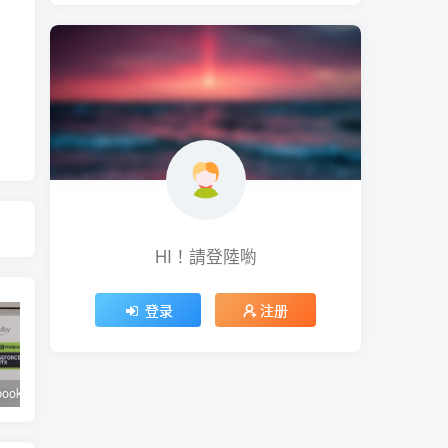
HI！請登陸喲
登录
注册
華碩 Zenbook 14X OLED ( UX3404 )輕薄獨顯筆電評測，電漿陶瓷鋁合金上蓋與 2.8K 120Hz OLED 窄框螢幕是亮點
創巨公布雙 DAC 頂級 USB DAC 一體機 Sound Blaster X5 ，支援 4.4mm 平衡輸出亦可連接麥克風
OM SYSTEM 公布 OM-5 數位單眼相機，以 E-M5 III 機構進行內部升級、不再使用 Olympus 商標