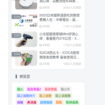
測心得：自動洗拖布與集
塵、旋轉式拖布更乾淨、連
3年前
2042人已阅读
續使用2小時、售價26995元
2023日本國際漫遊吃到飽資
TOP4
費懶人包：中華電信、遠傳
電信、台灣大哥大、台灣之
3年前
1797人已阅读
星、亞太電信
小米筋膜按摩槍Mini評測心
TOP5
得：重量輕巧375公克、3種
替換頭和3種模式、售價
4年前
1732人已阅读
2295元
SUICA西瓜卡、ICOCA使用
TOP6
期限查詢教學 最後使用日10
年內都有效 Android、iOS都
4年前
1663人已阅读
適用
標簽雲
龍火
龍族教義2
龍族教義
龍山寺
龍之鼓動碎片
龍之鼓動
龍之淚圖騰
齒輪
鼻涕蟲
鼓隆競速
點點
點陣風格