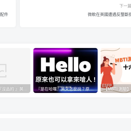
下一
過配件
微軟在英國遭遇反壟斷
怎麼有這種人！『沒品的 』英文該怎麼說呢 ?
『是在哈囉』英文怎麼說？原來『Hello』還可以拿來嗆人！