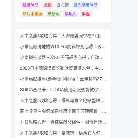
點燈時間
點數
點心麵
點光明燈時間
默沙東藥廠
默沙東
黑風山
黑鏡
人中之龍8攻略心得：大海原證照學校21張證照必勝法 全考題200題答案整理
小米無線洗地機W10 Pro開箱評測心得：吸塵拖地清洗3合1、90度可調式機身、續航力35分鐘、售價15995元
減
小米掃拖機器人X10+開箱評測心得：自動洗拖布與集塵、旋轉式拖布更乾淨、連續使用2小時、售價26995元
2023日本國際漫遊吃到飽資費懶人包：中華電信、遠傳電信、台灣大哥大、台灣之星、亞太電信
小米筋膜按摩槍Mini評測心得：重量輕巧375公克、3種替換頭和3種模式、售價2295元
SUICA西瓜卡、ICOCA使用期限查詢教學 最後使用日10年內都有效 Android、iOS都適用
人中之龍8攻略心得：攝影尋寶全地點整理、70個夏威夷與40個橫濱拍攝位置圖解
寒流救星白金懷爐是什麼？運作原理解析、相比電暖蛋有哪些優缺點？懷爐挑選方法介紹
九日攻略心得：真結局觸發條件、劇情建議攻略順序、全流程過關整理
人中之龍8攻略心得：夏威夷、橫濱異人町、神室町 全部14位神秘捏捏NPC地圖位置整理