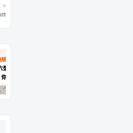
篇
指控
【MBTI 測驗】十六型人格的八個字母代表英文，你都會了嗎？！
【用英文聊台灣】什麼時候去台灣最好？在台灣會下雪嗎？