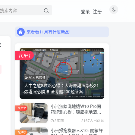
登录
注册
來看看11月有什麼新品!
職人選物上線啦!
來看看11月有什麼新品!
職人選物上線啦!
年
TOP1
3450人已阅读
人中之龍8攻略心得：大海原證照學校21
張證照必勝法 全考題200題答案...
其
卡
小米無線洗地機W10 Pro開
TOP2
箱評測心得：吸塵拖地清洗3
合1、90度可調式機身、續航
3年前
2167人已阅读
力35分鐘、售價15995元
小米掃拖機器人X10+開箱評
TOP3