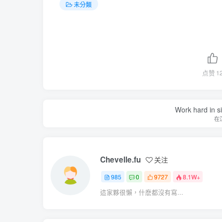
未分類
点赞
1
Work hard in s
在
Chevelle.fu
关注
985
0
9727
8.1W+
這家夥很懶，什麽都沒有寫...