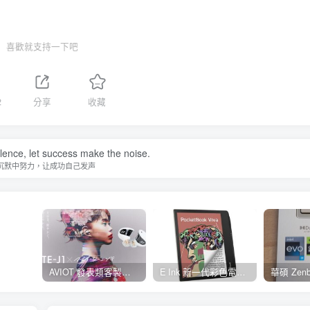
喜歡就支持一下吧
2
分享
收藏
ilence, let success make the noise.
沉默中努力，让成功自己发声
AVIOT 發表類客製耳機型真無線耳機 TE-J1 ，具 Hi-Res 認證、與 BiSH 成員 AiNA THE END 合作開發
E Ink 新一代彩色電子紙 E Ink Gallery 3 量產，多家閱讀器品牌採用並將自 2023 年起推出