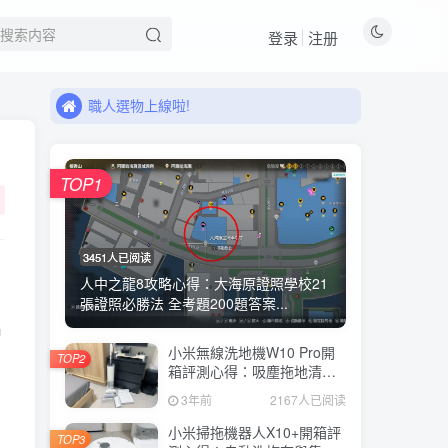
登录
注册
來看看11月有什麼新品!
職人選物上線啦!
來看看11月有什麼新品!
職人選物上線啦!
TOP1
3451人已阅读
人中之龍8攻略心得：大海原證照學校21
張證照必勝法 全考題200題答案...
名
小米無線洗地機W10 Pro開
TOP2
箱評測心得：吸塵拖地清洗3
合1、90度可調式機身、續航
3年前
2167人已阅读
力35分鐘、售價15995元
小米掃拖機器人X10+開箱評
TOP3