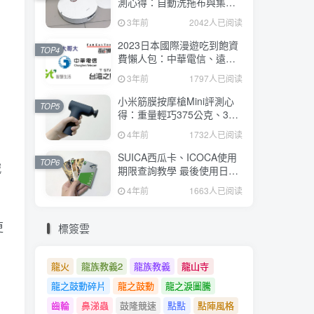
測心得：自動洗拖布與集
塵、旋轉式拖布更乾淨、連
3年前
2042人已阅读
續使用2小時、售價26995元
2023日本國際漫遊吃到飽資
TOP4
費懶人包：中華電信、遠傳
電信、台灣大哥大、台灣之
3年前
1797人已阅读
星、亞太電信
小米筋膜按摩槍Mini評測心
TOP5
得：重量輕巧375公克、3種
替換頭和3種模式、售價
4年前
1732人已阅读
2295元
SUICA西瓜卡、ICOCA使用
TOP6
減
期限查詢教學 最後使用日10
年內都有效 Android、iOS都
4年前
1663人已阅读
適用
更
標簽雲
龍火
龍族教義2
龍族教義
龍山寺
龍之鼓動碎片
龍之鼓動
龍之淚圖騰
齒輪
鼻涕蟲
鼓隆競速
點點
點陣風格