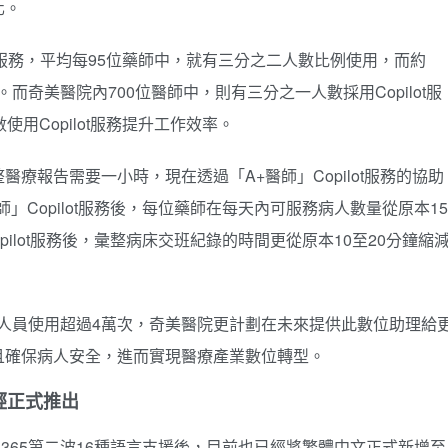
化。
ot服務，平均每95位藥師中，就有三分之二人數比例使用，而約
務。而奇美醫院內700位醫師中，則有三分之一人數採用Copilot服
用Copilot服務提升工作效率。
療報告需要一小時，現在透過「A+醫師」Copilot服務的協助
」Copilot服務後，每位藥師在每天內可服務病人數量從原本15
pilot服務後，彙整病床交班紀錄的時間更從原本10至20分鐘縮
位醫療人員使用超過4萬次，奇美醫院更計劃在未來提供此數位助理給
且確保病人安全，進而實現醫療產業數位轉型。
版已經正式推出
crosoft 365第二波16種語言支援後，目前也已經將繁體中文正式新增至