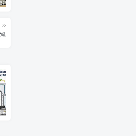
蘋果開始招募混合實境應用內容開發人員 將能對應各類3D全景應用內容互動、影音服務使用體驗
Twitter Blue 訂閱服務重新推出 用 iOS 裝置訂閱月費多 3 美金
微軟今年推出 Office 經典大眼迴紋針小幫手主題聖誕節醜毛衣、《世紀帝國》主題聖誕節醜毛衣
篇
功能
【一圖看懂】濾淨技術極淨力！經美國水質協會 WQA 全機檢驗，Coway 為你把關最純淨的好水
微軟今年推出 Office 經典大眼迴紋針小幫手主題聖誕節醜毛衣、《世紀帝國》主題聖誕節醜毛衣