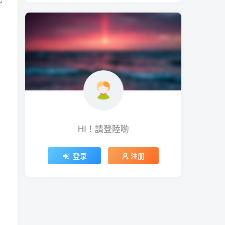
HI！請登陸喲
登录
注册