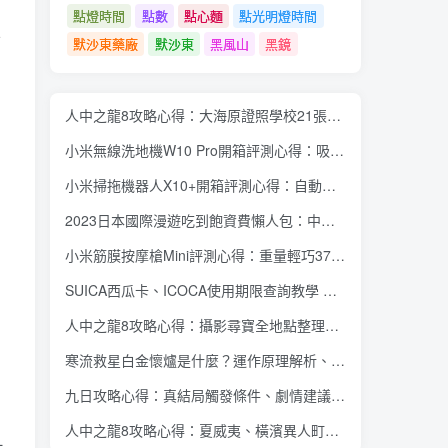
點燈時間
點數
點心麵
點光明燈時間
且
默沙東藥廠
默沙東
黑風山
黑鏡
人中之龍8攻略心得：大海原證照學校21張證照必勝法 全考題200題答案整理
小米無線洗地機W10 Pro開箱評測心得：吸塵拖地清洗3合1、90度可調式機身、續航力35分鐘、售價15995元
小米掃拖機器人X10+開箱評測心得：自動洗拖布與集塵、旋轉式拖布更乾淨、連續使用2小時、售價26995元
2023日本國際漫遊吃到飽資費懶人包：中華電信、遠傳電信、台灣大哥大、台灣之星、亞太電信
小米筋膜按摩槍Mini評測心得：重量輕巧375公克、3種替換頭和3種模式、售價2295元
SUICA西瓜卡、ICOCA使用期限查詢教學 最後使用日10年內都有效 Android、iOS都適用
人中之龍8攻略心得：攝影尋寶全地點整理、70個夏威夷與40個橫濱拍攝位置圖解
寒流救星白金懷爐是什麼？運作原理解析、相比電暖蛋有哪些優缺點？懷爐挑選方法介紹
九日攻略心得：真結局觸發條件、劇情建議攻略順序、全流程過關整理
人中之龍8攻略心得：夏威夷、橫濱異人町、神室町 全部14位神秘捏捏NPC地圖位置整理
此