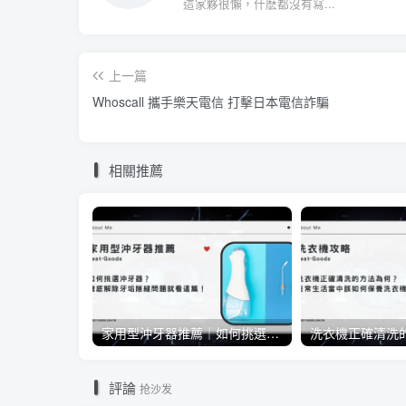
這家夥很懶，什麽都沒有寫...
上一篇
Whoscall 攜手樂天電信 打擊日本電信詐騙
相關推薦
家用型沖牙器推薦｜如何挑選沖牙器？徹底解除牙垢隙縫問題就看這篇！
評論
抢沙发