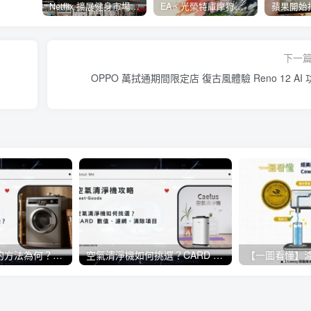
Netflix 擴展健身市場 與 Nike 合作推出《Nike Training Club》系列健身影片
EA、光榮特庫摩狩獵冒險遊戲《WILD HEARTS》公布「強大化獸」宣傳影片
下一
OPPO 萬拭通期間限定店 復古風體驗 Reno 12 AI 
洗衣機正確清洗的方法為何？日常生活當中該如何保養洗衣機？
空氣清淨機如何挑選？CARD 數值、濾網、清除項目《懶人包》