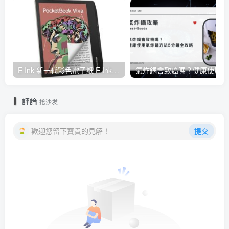
E Ink 新一代彩色電子紙 E Ink Gallery 3 量產，多家閱讀器品牌採用並將自 2023 年起推出
氣炸
評論
抢沙发
歡迎您留下寶貴的見解！
提交