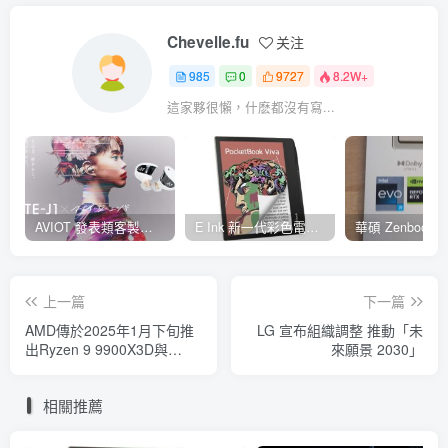
Chevelle.fu
关注
985
0
9727
8.2W+
這家夥很懶，什麽都沒有寫...
AVIOT 發表類客製耳機型真無線耳機 TE-J1 ，具 Hi-Res 認證、與 BiSH 成員 AiNA THE END 合作開發
E Ink 新一代彩色電子紙 E Ink Gallery 3 量產，多家閱讀器品牌採用並將自 2023 年起推出
上一篇
下一篇
AMD傳於2025年1月下旬推
LG 宣布組織調整 推動「未
出Ryzen 9 9900X3D與
來願景 2030」
Ryzen 9 9950X3D，僅有1
個CCD有3D V-Cache
相關推薦