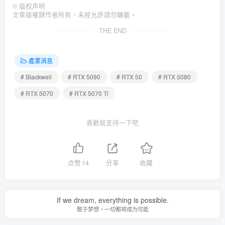
©
版权声明
文章版權歸作者所有，未經允許請勿轉載。
THE END
產業消息
# Blackwell
# RTX 5090
# RTX 50
# RTX 5080
# RTX 5070
# RTX 5070 Ti
喜歡就支持一下吧
点赞
14
分享
收藏
If we dream, everything is possible.
敢于梦想，一切都将成为可能