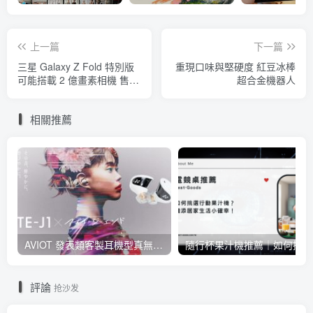
上一篇
下一篇
三星 Galaxy Z Fold 特別版
重現口味與堅硬度 紅豆冰棒
可能搭載 2 億畫素相機 售價
超合金機器人
更高
相關推薦
AVIOT 發表類客製耳機型真無線耳機 TE-J1 ，具 Hi-Res 認證、與 BiSH 成員 AiNA THE END 合作開發
隨行
評論
抢沙发