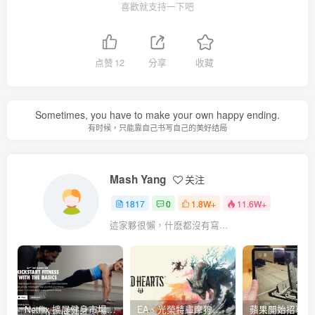
喜歡就支持一下吧
点赞
12
分享
收藏
Sometimes, you have to make your own happy ending.
有时候，只能靠自己书写自己的美好结局
Mash Yang
关注
1817
0
1.8W+
11.6W+
這家夥很懶，什麽都沒有寫...
Netflix 擴展健身市場 與 Nike 合作推出《Nike Training Club》系列健身影片
EA、光榮特庫摩狩獵冒險遊戲《WILD HEARTS》公布「強大化獸」宣傳影片