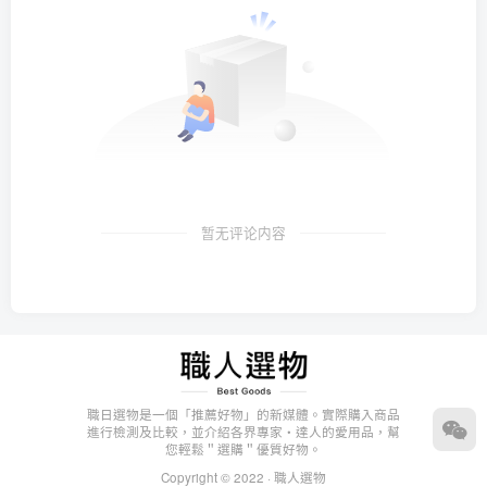
暂无评论内容
職日選物是一個「推薦好物」的新媒體。實際購入商品
進行檢測及比較，並介紹各界專家・達人的愛用品，幫
您輕鬆＂選購＂優質好物。
Copyright © 2022 ·
職人選物