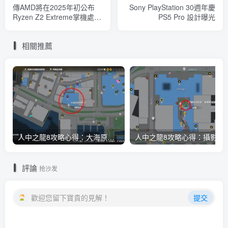
傳AMD將在2025年初公布
Sony PlayStation 30週年慶
Ryzen Z2 Extreme掌機處理
PS5 Pro 設計曝光
器，可能增加至12核CPU與
搭配RDNA 3.5 GPU
相關推薦
人中之龍8攻略心得：大海原證照學校21張證照必勝法 全考題200題答案整理
人中之龍8攻略心得：攝影尋寶全地點整理
評論
抢沙发
歡迎您留下寶貴的見解！
提交