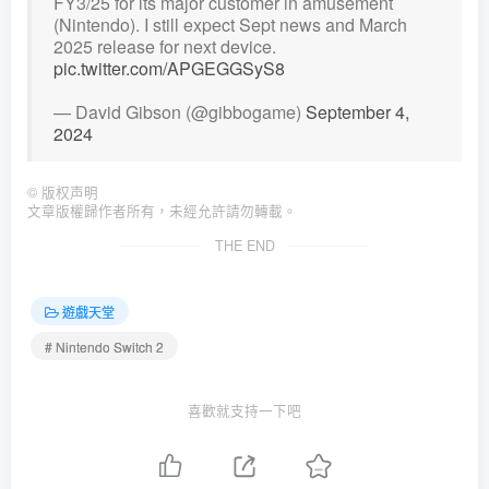
FY3/25 for its major customer in amusement
(Nintendo). I still expect Sept news and March
2025 release for next device.
pic.twitter.com/APGEGGSyS8
— David Gibson (@gibbogame)
September 4,
2024
©
版权声明
文章版權歸作者所有，未經允許請勿轉載。
THE END
遊戲天堂
# Nintendo Switch 2
喜歡就支持一下吧