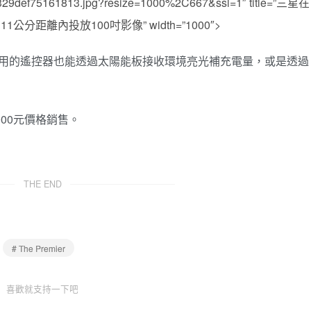
d3329def75161813.jpg?resize=1000%2C667&ssl=1″ title=”三星在
公分距離內投放100吋影像” width=”1000″>
搭配使用的遙控器也能透過太陽能板接收環境亮光補充電量，或是透過
9000元價格銷售。
THE END
# The Premier
喜歡就支持一下吧