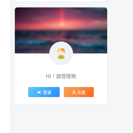
HI！請登陸喲
登录
注册