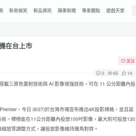
測
新奇搞笑
新品資訊
蘋果新聞
專家觀點
遊戲天堂
投影機在台上市
关注
0
65
14
影機，搭載三原色雷射技術與 AI 影像增強技術，可在 11 公分距離內投
remier
，今日 (8/27)於台灣市場宣布推出4K投影規格，並且延
，標榜能在11公分距離內投放100吋影像，最大則可投放130
過縮放等調整方式，讓投放影像維持邊角對齊。