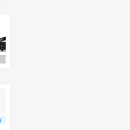
創巨公布雙 DAC 頂級 USB DAC 一體機 Sound Blaster X5 ，支援 4.4mm 平衡輸出亦可連接麥克風
氣炸鍋會致癌嗎？健康使用氣炸鍋方法5分鐘全攻略《懶人包》
論