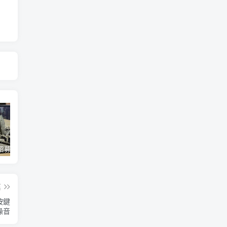
蘋果開始招募混合實境應用內容開發人員 將能對應各類3D全景應用內容互動、影音服務使用體驗
Twitter Blue 訂閱服務重新推出 用 iOS 裝置訂閱月費多 3 美金
微軟今年推出 Office 經典大眼迴紋針小幫手主題聖誕節醜毛衣、《世紀帝國》主題聖誕節醜毛衣
篇
按鍵
噪音