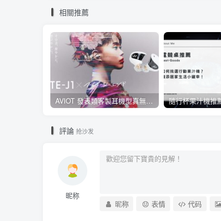
相關推薦
AVIOT 發表類客製耳機型真無線耳機 TE-J1 ，具 Hi-Res 認證、與 BiSH 成員 AiNA THE END 合作開發
評論
抢沙发
昵称
昵称
表情
代码