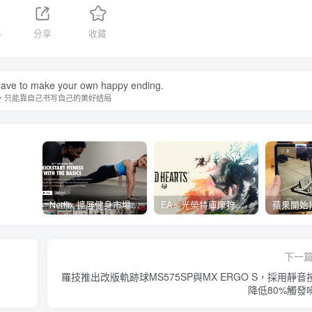
4
分享
收藏
ave to make your own happy ending.
，只能靠自己书写自己的美好结局
Netflix 擴展健身市場 與 Nike 合作推出《Nike Training Club》系列健身影片
EA、光榮特庫摩狩獵冒險遊戲《WILD HEARTS》公布「強大化獸」宣傳影片
下一
羅技推出改版軌跡球MS575SP與MX ERGO S，採用靜音
降低80%觸發