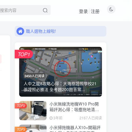
登录
注册
來看看11月有什麼新品!
職人選物上線啦!
來看看11月有什麼新品!
職人選物上線啦!
TOP1
3450人已阅读
人中之龍8攻略心得：大海原證照學校21
張證照必勝法 全考題200題答案...
小米無線洗地機W10 Pro開
TOP2
箱評測心得：吸塵拖地清洗3
合1、90度可調式機身、續航
3年前
2167人已阅读
力35分鐘、售價15995元
小米掃拖機器人X10+開箱評
TOP3