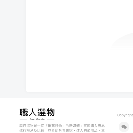
Copyright
職日選物是一個「推薦好物」的新媒體。實際購入商品
進行檢測及比較，並介紹各界專家・達人的愛用品，幫