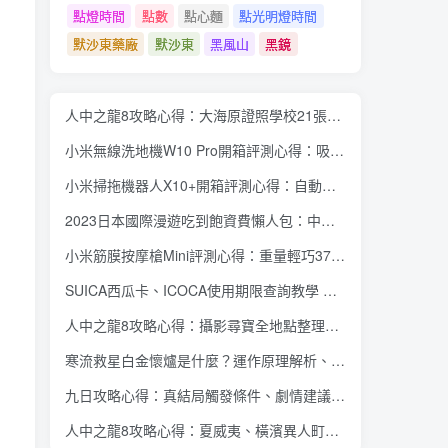
點燈時間
點數
點心麵
點光明燈時間
默沙東藥廠
默沙東
黑風山
黑鏡
人中之龍8攻略心得：大海原證照學校21張證照必勝法 全考題200題答案整理
小米無線洗地機W10 Pro開箱評測心得：吸塵拖地清洗3合1、90度可調式機身、續航力35分鐘、售價15995元
小米掃拖機器人X10+開箱評測心得：自動洗拖布與集塵、旋轉式拖布更乾淨、連續使用2小時、售價26995元
2023日本國際漫遊吃到飽資費懶人包：中華電信、遠傳電信、台灣大哥大、台灣之星、亞太電信
小米筋膜按摩槍Mini評測心得：重量輕巧375公克、3種替換頭和3種模式、售價2295元
SUICA西瓜卡、ICOCA使用期限查詢教學 最後使用日10年內都有效 Android、iOS都適用
人中之龍8攻略心得：攝影尋寶全地點整理、70個夏威夷與40個橫濱拍攝位置圖解
寒流救星白金懷爐是什麼？運作原理解析、相比電暖蛋有哪些優缺點？懷爐挑選方法介紹
九日攻略心得：真結局觸發條件、劇情建議攻略順序、全流程過關整理
人中之龍8攻略心得：夏威夷、橫濱異人町、神室町 全部14位神秘捏捏NPC地圖位置整理