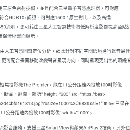
用三原色雷射技術，並且配合三星量子智慧處理器，可對應
時符合HDR10+認證，可對應1500:1原生對比，以及高達
達3450流明，更可藉由三星人工智慧技術將低解析度影像提高至貼
確保清晰畫面顯示。
並且能藉由人工智慧回聲定位分析，藉此針對不同空間環境進行聲音最佳
，更可配合畫面移動改變聲音呈現方向，同時呈現更出色的環繞
新款4K超短焦投影機The Premier，能在11公分距離內投放100吋影像
、新品、趣聞、趨勢” height=”683″ src=”https://best-
3852d4cbfe161813.jpg?resize=1000%2C683&ssl=1″ title=”三星在
公分距離內投放100吋影像” width=”1000″>
音服務，支援三星Smart View與蘋果AirPlay 2技術，另外也