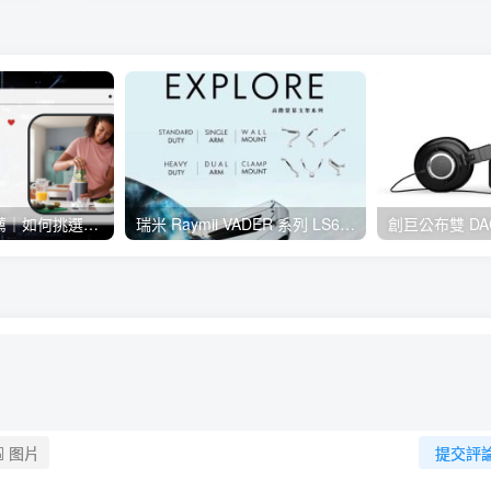
隨行杯果汁機推薦｜如何挑選行動果汁機？增添居家生活小確幸！
瑞米 Raymii VADER 系列 LS61-M1、LS61-M2 開箱，滿足電競玩家的專業螢幕支架
图片
提交評