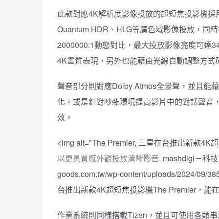
此款對應4K解析度影像投放的超短焦投影機採
Quantum HDR、HLG等廣色域影像投放，同
2000000:1動態對比，最大投放影像亮度可
4K畫質表現，另外也能藉由光線自動調整方式
聲音部分則對應Dolby Atmos全景聲，
化，或是針對吵雜環境提高影片中的對話聲音
效。
<img alt="The Premier, 三星在台推出
以更具質感外觀投放清晰影音
, mashdigi－科技
goods.com.tw/wp-content/uploads/2024/09/
台推出新款4K超短焦投影機The Premier，能在11
作業系統則同樣搭載Tizen，並且可使用各類串流影