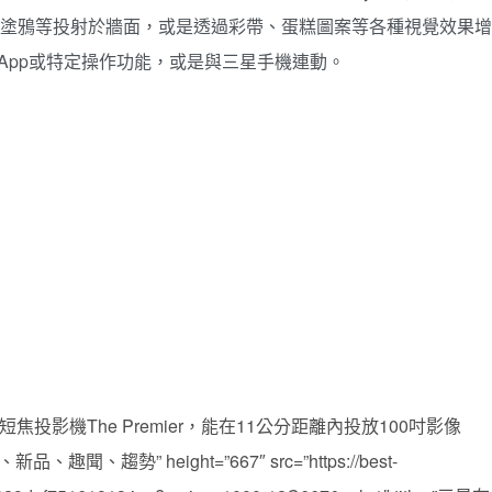
、貼紙、塗鴉等投射於牆面，或是透過彩帶、蛋糕圖案等各種視覺效果增
啟App或特定操作功能，或是與三星手機連動。
新款4K超短焦投影機The Premier，能在11公分距離內投放100吋影像
、新品、趣聞、趨勢” height=”667″ src=”https://best-