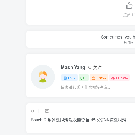
点赞
1
Sometimes, you h
有时候
Mash Yang
关注
1817
0
1.8W+
11.6W+
這家夥很懶，什麽都沒有寫...
上一篇
Bosch 6 系列洗脫烘洗衣機登台 45 分鐘極速洗脫烘