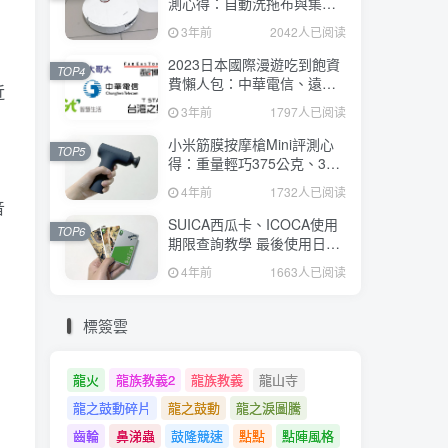
測心得：自動洗拖布與集
塵、旋轉式拖布更乾淨、連
3年前
2042人已阅读
續使用2小時、售價26995元
2023日本國際漫遊吃到飽資
TOP4
費懶人包：中華電信、遠傳
近
電信、台灣大哥大、台灣之
3年前
1797人已阅读
星、亞太電信
小米筋膜按摩槍Mini評測心
TOP5
得：重量輕巧375公克、3種
替換頭和3種模式、售價
4年前
1732人已阅读
2295元
音
SUICA西瓜卡、ICOCA使用
TOP6
期限查詢教學 最後使用日10
年內都有效 Android、iOS都
4年前
1663人已阅读
適用
標簽雲
龍火
龍族教義2
龍族教義
龍山寺
龍之鼓動碎片
龍之鼓動
龍之淚圖騰
齒輪
鼻涕蟲
鼓隆競速
點點
點陣風格