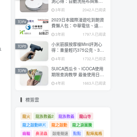
測心得：自動洗拖布與集
塵、旋轉式拖布更乾淨、連
3年前
2042人已阅读
續使用2小時、售價26995元
2023日本國際漫遊吃到飽資
TOP4
費懶人包：中華電信、遠傳
電信、台灣大哥大、台灣之
3年前
1797人已阅读
星、亞太電信
小米筋膜按摩槍Mini評測心
TOP5
乎
得：重量輕巧375公克、3種
替換頭和3種模式、售價
4年前
1732人已阅读
2295元
SUICA西瓜卡、ICOCA使用
TOP6
期限查詢教學 最後使用日10
年內都有效 Android、iOS都
4年前
1663人已阅读
適用
標簽雲
龍火
龍族教義2
龍族教義
龍山寺
龍之鼓動碎片
龍之鼓動
龍之淚圖騰
齒輪
鼻涕蟲
鼓隆競速
點點
點陣風格