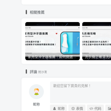
相關推薦
家用型沖牙器推薦｜如何挑選沖牙器？徹底解除牙垢隙縫問題就看這篇！
評論
抢沙发
昵称
昵称
表情
代码