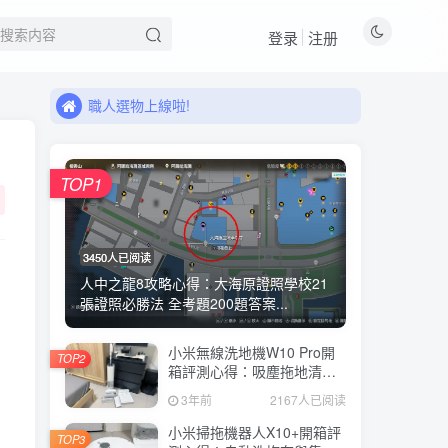
來看看11月有什麼新品!
登录
注册
職人選物上線啦!
來看看11月有什麼新品!
職人選物上線啦!
TOP1
3450人已阅读
人中之龍8攻略心得：大海原證照學校21
張證照必勝法 全考題200題答案...
小米無線洗地機W10 Pro開
TOP2
箱評測心得：吸塵拖地清洗3
合1、90度可調式機身、續航
3年前
2167人已阅读
力35分鐘、售價15995元
小米掃拖機器人X10+開箱評
TOP3