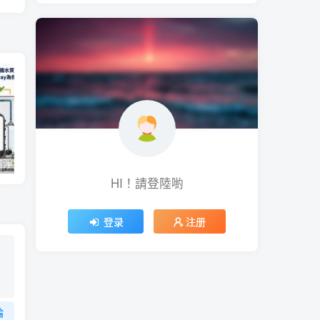
【一圖看懂】濾淨技術極淨力！經美國水質協會 WQA 全機檢驗，Coway 為你把關最純淨的好水
高通與 Sony 、三星的合作，暗示 2023 年旗艦機會是大量使用 Sony IMX 898 、 IMX 800 與三星 ISOCELL HP3 的一年
HI！請登陸喲
登录
注册
論