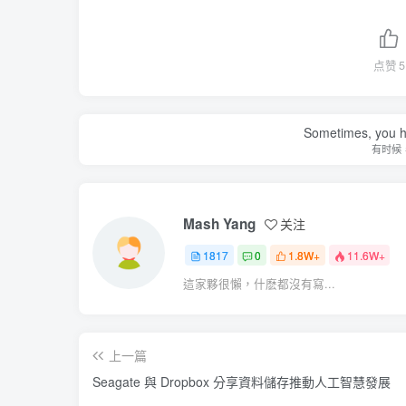
点赞
5
Sometimes, you h
有时候
Mash Yang
关注
1817
0
1.8W+
11.6W+
這家夥很懶，什麽都沒有寫...
上一篇
Seagate 與 Dropbox 分享資料儲存推動人工智慧發展