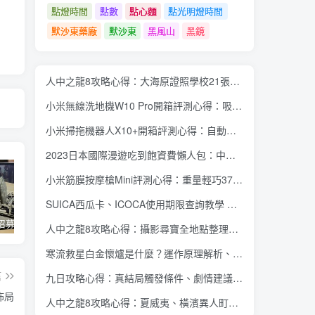
點燈時間
點數
點心麵
點光明燈時間
默沙東藥廠
默沙東
黑風山
黑鏡
人中之龍8攻略心得：大海原證照學校21張證照必勝法 全考題200題答案整理
小米無線洗地機W10 Pro開箱評測心得：吸塵拖地清洗3合1、90度可調式機身、續航力35分鐘、售價15995元
小米掃拖機器人X10+開箱評測心得：自動洗拖布與集塵、旋轉式拖布更乾淨、連續使用2小時、售價26995元
2023日本國際漫遊吃到飽資費懶人包：中華電信、遠傳電信、台灣大哥大、台灣之星、亞太電信
小米筋膜按摩槍Mini評測心得：重量輕巧375公克、3種替換頭和3種模式、售價2295元
SUICA西瓜卡、ICOCA使用期限查詢教學 最後使用日10年內都有效 Android、iOS都適用
蘋果開始招募混合實境應用內容開發人員 將能對應各類3D全景應用內容互動、影音服務使用體驗
Twitter Blue 訂閱服務重新推出 用 iOS 裝置訂閱月費多 3 美金
微軟今年推出 Office 經典大眼迴紋針小幫手主題聖誕節醜毛衣、《世紀帝國》主題聖誕節醜毛衣
人中之龍8攻略心得：攝影尋寶全地點整理、70個夏威夷與40個橫濱拍攝位置圖解
寒流救星白金懷爐是什麼？運作原理解析、相比電暖蛋有哪些優缺點？懷爐挑選方法介紹
篇
九日攻略心得：真結局觸發條件、劇情建議攻略順序、全流程過關整理
佈局
人中之龍8攻略心得：夏威夷、橫濱異人町、神室町 全部14位神秘捏捏NPC地圖位置整理