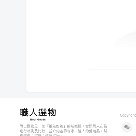
Copyright
職日選物是一個「推薦好物」的新媒體。實際購入商品
進行檢測及比較，並介紹各界專家・達人的愛用品，幫
您輕鬆＂選購＂優質好物。