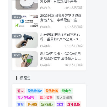
測心得：自動洗拖布與集
塵、旋轉式拖布更乾淨、連
3年前
2042人已阅读
續使用2小時、售價26995元
2023日本國際漫遊吃到飽資
TOP4
費懶人包：中華電信、遠傳
電信、台灣大哥大、台灣之
3年前
1797人已阅读
星、亞太電信
小米筋膜按摩槍Mini評測心
TOP5
得：重量輕巧375公克、3種
替換頭和3種模式、售價
4年前
1732人已阅读
2295元
SUICA西瓜卡、ICOCA使用
TOP6
期限查詢教學 最後使用日10
年內都有效 Android、iOS都
4年前
1663人已阅读
適用
標簽雲
龍火
龍族教義2
龍族教義
龍山寺
龍之鼓動碎片
龍之鼓動
龍之淚圖騰
齒輪
鼻涕蟲
鼓隆競速
點點
點陣風格