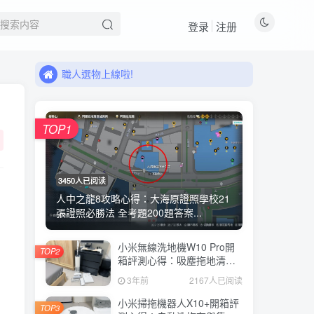
登录
注册
來看看11月有什麼新品!
職人選物上線啦!
來看看11月有什麼新品!
職人選物上線啦!
TOP1
3450人已阅读
人中之龍8攻略心得：大海原證照學校21
張證照必勝法 全考題200題答案...
小米無線洗地機W10 Pro開
TOP2
箱評測心得：吸塵拖地清洗3
合1、90度可調式機身、續航
3年前
2167人已阅读
力35分鐘、售價15995元
小米掃拖機器人X10+開箱評
TOP3