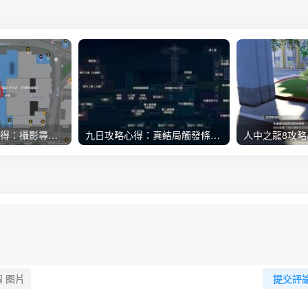
人中之龍8攻略心得：攝影尋寶全地點整理、70個夏威夷與40個橫濱拍攝位置圖解
九日攻略心得：真結局觸發條件、劇情建議攻略順序、全流程過關整理
图片
提交評