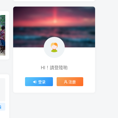
人中之龍8攻略心得：夏威夷、橫濱異人町、神室町 全部14位神秘捏捏NPC地圖位置整理
皇家騎士團2重生攻略 低買高賣無限賺錢密技 2分鐘資產破千萬
HI！請登陸喲
登录
注册
論