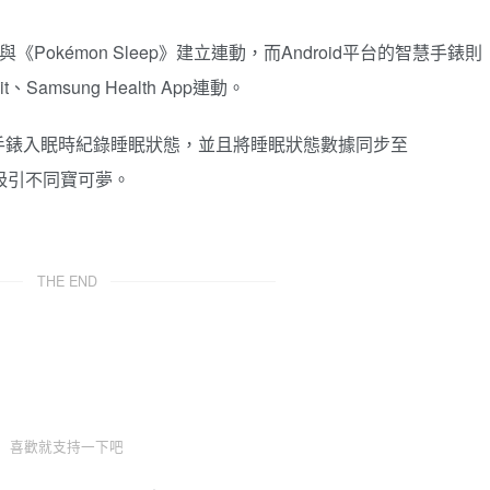
pp與《Pokémon Sleep》建立連動，而Android平台的智慧手錶則
t、Samsung Health App連動。
手錶入眠時紀錄睡眠狀態，並且將睡眠狀態數據同步至
據吸引不同寶可夢。
THE END
喜歡就支持一下吧