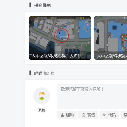
相關推薦
人中之龍8攻略心得：大海原證照學校21張證照必勝法 全考題200題答案整理
評論
抢沙发
昵称
昵称
表情
代码