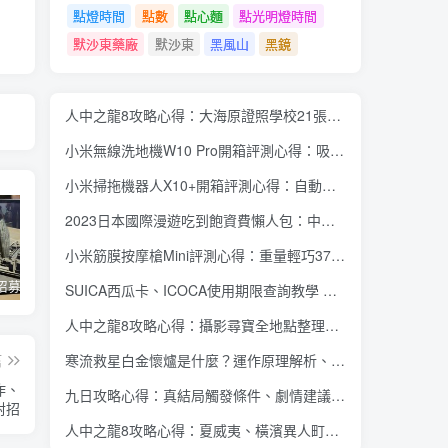
點燈時間
點數
點心麵
點光明燈時間
默沙東藥廠
默沙東
黑風山
黑鏡
人中之龍8攻略心得：大海原證照學校21張證照必勝法 全考題200題答案整理
小米無線洗地機W10 Pro開箱評測心得：吸塵拖地清洗3合1、90度可調式機身、續航力35分鐘、售價15995元
小米掃拖機器人X10+開箱評測心得：自動洗拖布與集塵、旋轉式拖布更乾淨、連續使用2小時、售價26995元
2023日本國際漫遊吃到飽資費懶人包：中華電信、遠傳電信、台灣大哥大、台灣之星、亞太電信
小米筋膜按摩槍Mini評測心得：重量輕巧375公克、3種替換頭和3種模式、售價2295元
蘋果開始招募混合實境應用內容開發人員 將能對應各類3D全景應用內容互動、影音服務使用體驗
Twitter Blue 訂閱服務重新推出 用 iOS 裝置訂閱月費多 3 美金
微軟今年推出 Office 經典大眼迴紋針小幫手主題聖誕節醜毛衣、《世紀帝國》主題聖誕節醜毛衣
SUICA西瓜卡、ICOCA使用期限查詢教學 最後使用日10年內都有效 Android、iOS都適用
人中之龍8攻略心得：攝影尋寶全地點整理、70個夏威夷與40個橫濱拍攝位置圖解
篇
寒流救星白金懷爐是什麼？運作原理解析、相比電暖蛋有哪些優缺點？懷爐挑選方法介紹
作、
九日攻略心得：真結局觸發條件、劇情建議攻略順序、全流程過關整理
對招
人中之龍8攻略心得：夏威夷、橫濱異人町、神室町 全部14位神秘捏捏NPC地圖位置整理