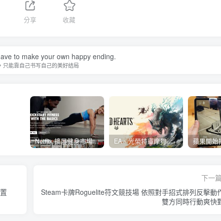
1
分享
收藏
ave to make your own happy ending.
，只能靠自己书写自己的美好结局
Netflix 擴展健身市場 與 Nike 合作推出《Nike Training Club》系列健身影片
EA、光榮特庫摩狩獵冒險遊戲《WILD HEARTS》公布「強大化獸」宣傳影片
下一
裝置
Steam卡牌Roguelite符文競技場 依照對手招式排列反擊動
雙方同時行動爽快