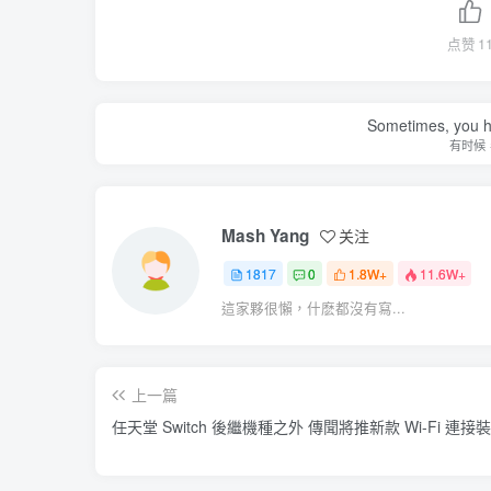
点赞
1
Sometimes, you h
有时候
Mash Yang
关注
1817
0
1.8W+
11.6W+
這家夥很懶，什麽都沒有寫...
上一篇
任天堂 Switch 後繼機種之外 傳聞將推新款 Wi-Fi 連接