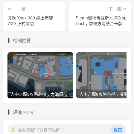
上一篇
下一篇
微軟 Xbox 360 線上商店
Steam變種俄羅斯方塊Drop
7/29 正式關閉
Duchy 益智方塊結合卡牌與
Roguelite的縫合怪 用落下方
塊打造領土、強化軍隊並擴
相關推薦
張帝國
人中之龍8攻略心得：大海原證照學校21張證照必勝法 全考題200題答案整理
人中之龍8攻略心得：攝影尋寶全地點整理
評論
抢沙发
歡迎您留下寶貴的見解！
提交