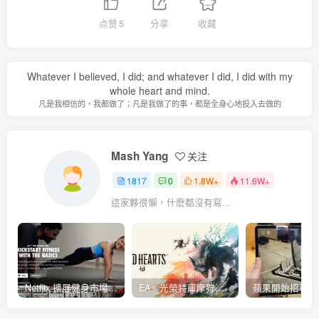
点赞
5
分享
收藏
Whatever I believed, I did; and whatever I did, I did with my
whole heart and mind.
凡是我相信的，我都做了；凡是我做了的事，都是全身心地投入去做的
Mash Yang
关注
1817
0
1.8W+
11.6W+
這家夥很懶，什麽都沒有寫...
Netflix 擴展健身市場 與 Nike 合作推出《Nike Training Club》系列健身影片
EA、光榮特庫摩狩獵冒險遊戲《WILD HEARTS》公布「強大化獸」宣傳影片