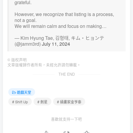
grateful.
However, we recognize that listing is a process,
not a goal.
We will remain calm and focus on making…
— Kim Hyung Tae, 김형태, キム・ヒョンテ
(@jamm3rd)
July 11, 2024
©
版权声明
文章版權歸作者所有，未經允許請勿轉載。
THE END
遊戲天堂
# Shift Up
# 劍星
# 插畫家金亨泰
喜歡就支持一下吧