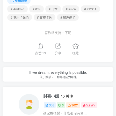
應用教學
# Android
# iOS
# 日本
# suica
# ICOCA
# 信用卡儲值
# 實體卡片
# 辦理退卡
喜歡就支持一下吧
点赞
13
分享
收藏
If we dream, everything is possible.
敢于梦想，一切都将成为可能
討喜小姐
关注
358
0
3621
5.2W+
這家夥很懶，什麽都沒有寫...