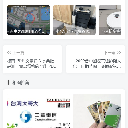
人中之龍8攻略心得：大海原證照學校21張證照必勝法 全考題200題答案整理
小米無線洗地機W10 Pro開箱評測心得：吸塵拖地清洗3合1、90度可調式機身、續航力35分鐘、售價15995元
上一篇
下一篇
棣南 PDF 文電通 6 專業版
2022台中國際花毯節懶人
評測：實惠價格的全能 PDF
包：日期時間、交通資訊接
編輯、轉換工具軟體
駁車、停車場位置、展區地
圖
相關推薦