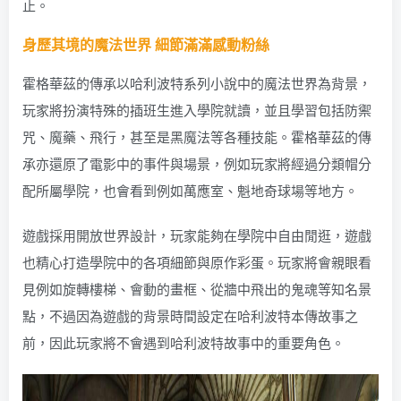
止。
身歷其境的魔法世界 細節滿滿感動粉絲
霍格華茲的傳承以哈利波特系列小說中的魔法世界為背景，
玩家將扮演特殊的插班生進入學院就讀，並且學習包括防禦
咒、魔藥、飛行，甚至是黑魔法等各種技能。霍格華茲的傳
承亦還原了電影中的事件與場景，例如玩家將經過分類帽分
配所屬學院，也會看到例如萬應室、魁地奇球場等地方。
遊戲採用開放世界設計，玩家能夠在學院中自由閒逛，遊戲
也精心打造學院中的各項細節與原作彩蛋。玩家將會親眼看
見例如旋轉樓梯、會動的畫框、從牆中飛出的鬼魂等知名景
點，不過因為遊戲的背景時間設定在哈利波特本傳故事之
前，因此玩家將不會遇到哈利波特故事中的重要角色。