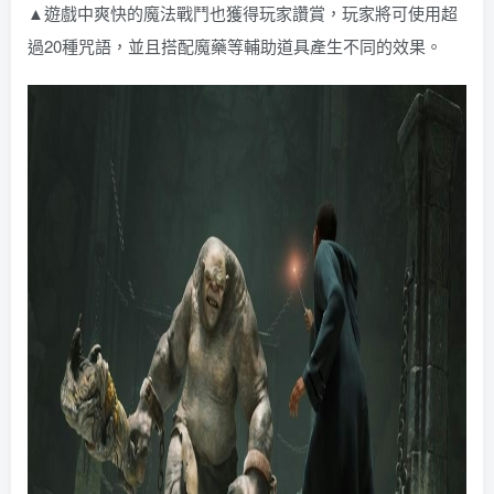
▲遊戲中爽快的魔法戰鬥也獲得玩家讚賞，玩家將可使用超
過20種咒語，並且搭配魔藥等輔助道具產生不同的效果。