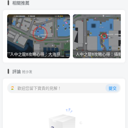
相關推薦
人中之龍8攻略心得：大海原證照學校21張證照必勝法 全考題200題答案整理
人中之龍8攻略心得：攝影尋寶全地點整理
評論
抢沙发
歡迎您留下寶貴的見解！
提交