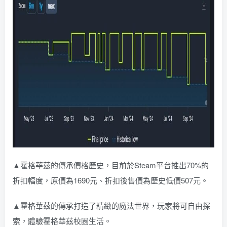
▲霍格華茲的傳承價格歷史，目前於Steam平台推出70%的
折扣幅度，原價為1690元、折扣後售價為歷史低價507元。
▲霍格華茲的傳承打造了精緻的魔法世界，玩家將可自由探
索，體驗霍格華茲校園生活。