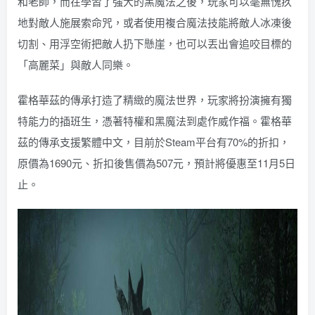
和老師，而在學習了強大的黑魔法之後，玩家可以毫無愧疚
地對敵人施展索命咒，或者使用複合魔法技能將敵人冰凍後
切割、用浮空術把敵人扔下懸崖，也可以丟出會追咬目標的
「高麗菜」與敵人同樂。
霍格華茲的傳承打造了精緻的魔法世界，玩家將扮演擁有獨
特能力的插班生，憑著特權和黑魔法到處作威作福。霍格華
茲的傳承支援繁體中文，目前於Steam平台有70%的折扣，
原價為1690元、折扣後售價為507元，預計將優惠至11月5日
止。