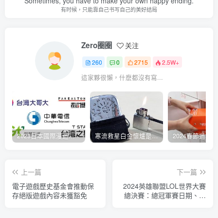
Sometimes, you have to make your own happy ending.
有时候，只能靠自己书写自己的美好结局
Zero圈圈
关注
260
0
2715
2.5W+
這家夥很懶，什麽都沒有寫...
2023日本國際漫遊吃到飽資費懶人包：中華電信、遠傳電信、台灣大哥大、台灣之星、亞太電信
寒流救星白金懷爐是什麼？運作原理解析、相比電暖蛋有哪些優缺點？懷爐挑選方法介紹
上一篇
下一篇
電子遊戲歷史基金會推動保
2024英雄聯盟LOL世界大賽
存絕版遊戲內容未獲豁免
總決賽：總冠軍賽日期、時
間、YouTube免費線上直播