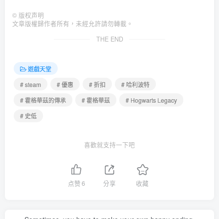
©
版权声明
文章版權歸作者所有，未經允許請勿轉載。
THE END
遊戲天堂
# steam
# 優惠
# 折扣
# 哈利波特
# 霍格華茲的傳承
# 霍格華茲
# Hogwarts Legacy
# 史低
喜歡就支持一下吧
点赞
6
分享
收藏