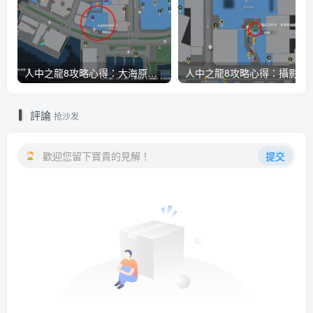
人中之龍8攻略心得：大海原證照學校21張證照必勝法 全考題200題答案整理
人中之龍8攻略心得：攝影尋寶全地點整理
評論
抢沙发
歡迎您留下寶貴的見解！
提交