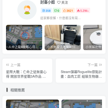
討喜小姐
关注
358
0
3621
5.2W+
這家夥很懶，什麽都沒有寫...
人中之龍8攻略心得：大海原證照學校21張證照必勝法 全考題200題答案整理
小米無線洗地機W10 Pro開箱評測心得：吸塵拖地清洗3合1、90度可調式機身、續航力35分鐘、售價15995元
上一篇
下一篇
星際大戰：亡命之徒無雷心
Steam彈幕Roguelite原點計
得 開放世界星戰3A作品 濃
畫：血肉工匠 組裝生物器官
厚星戰味與沉浸感
提升攻擊力、注射試劑突變
成為最強奇美拉
相關推薦