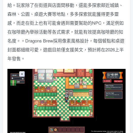
給。玩家除了在街道與店面間移動，還能多探索鄰近城鎮、
森林、公園、桌遊大賽等地點，多多探索就能獲得更多靈
感，而走在街上也有可能會遇到需要幫助的NPC，滿足例如
在咖啡廳內舉辦活動等各式需求，就能有效提高咖啡廳的知
名度。。Dragons Brew採用像素風格設計，每個餐點和桌遊
封面都細緻可愛，遊戲目前僅支援英文，預計將在2026上半
年發售。