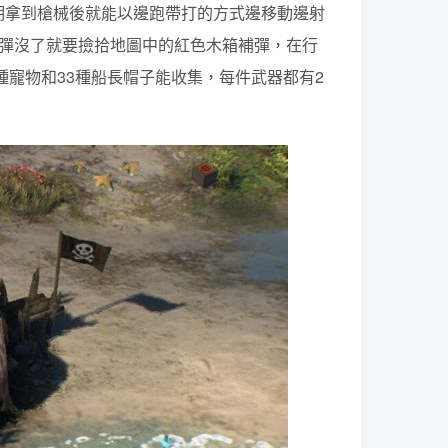
期拿到槍械後就能以邊跑帶打的方式邊移動邊射
子彈沒了就要撿拾地圖中的紅色木箱補彈，在行
種寵物和33種船長帽子能收集，每件武器都有2