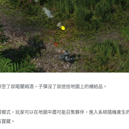
條空了就喝蘭姆酒，子彈沒了就撿拾地圖上的補給品。
寶模式，玩家可以在地圖中盡可能召集夥伴，進入系統隨機產生
有寶藏。