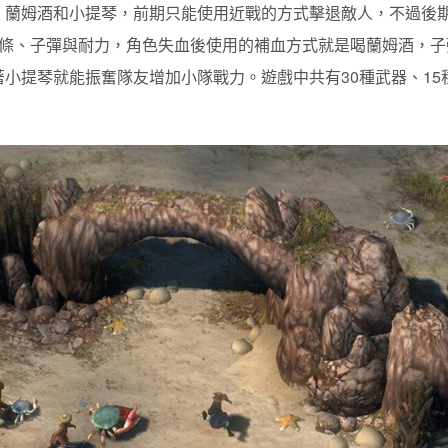
、蘭姆酒和小提琴，前期只能使用近戰的方式擊退敵人，不過後
血條、子彈與耐力，角色失血後使用的補血方式就是喝蘭姆酒，
小提琴就能振奮隊友增加小隊戰力。遊戲中共有30種武器、15