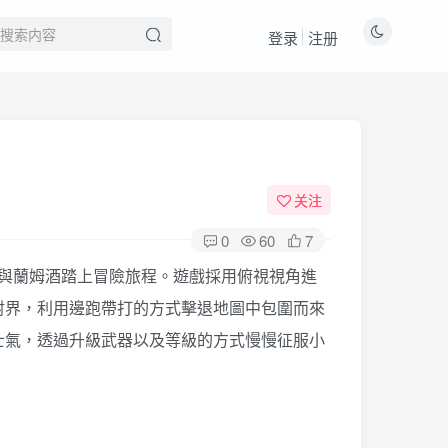
登录
注册
关注
0
60
7
小提琴與蘭姆酒踏上冒險旅程。遊戲採用俯視視角進
射界，利用邊跑帶打的方式擊退地圖中包圍而來
士氣，透過升級武器以及等級的方式慢慢征服小