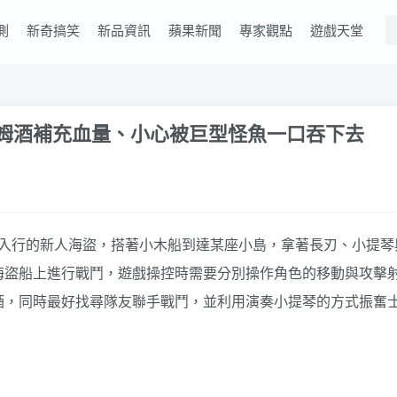
測
新奇搞笑
新品資訊
蘋果新聞
專家觀點
遊戲天堂
n 靠蘭姆酒補充血量、小心被巨型怪魚一口吞下去
玩家將扮演剛入行的新人海盜，搭著小木船到達某座小島，拿著長刃、
海盜船上進行戰鬥，遊戲操控時需要分別操作角色的移動與攻擊
酒，同時最好找尋隊友聯手戰鬥，並利用演奏小提琴的方式振奮