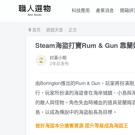
科技應用
產業消息
開箱評
首页
遊戲天堂
正文
Steam海盜打寶Rum & Gu
討喜小姐
2年前发布
由Borington推出的Rum & Gun，
行，玩家所扮演的海盜會在海岸城鎮、小島與
的敵人與怪物。角色失血時補血的道具是蘭姆
島，以成為傳說中的海盜船長為目標。
做好海盜本分搶奪資源 提升等級成為海盜王