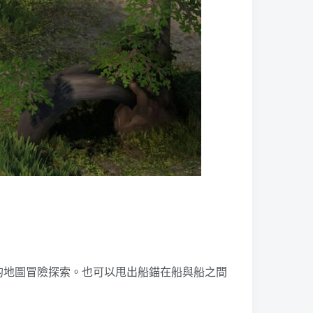
的地圖冒險探索。也可以甩出船錨在船與船之間